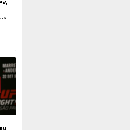
PV,
026,
mu