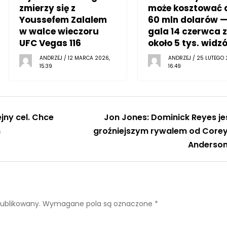
zmierzy się z
może kosztować 
Youssefem Zalalem
60 mln dolarów 
w walce wieczoru
gala 14 czerwca z
UFC Vegas 116
około 5 tys. widz
ANDRZEJ / 12 MARCA 2026,
ANDRZEJ / 25 LUTEGO 
15:39
16:49
jny cel. Chce
Jon Jones: Dominick Reyes je
m
groźniejszym rywalem od Core
Anderso
publikowany.
Wymagane pola są oznaczone
*