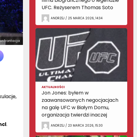
filmu biograficznego o legendzie
UFC. Reżyserem Thomas Soto
ANDRZEJ / 25 MARCA 2026, 14:34
konfrontacja
AKTUALNOŚCI
Jon Jones: byłem w
ulacje,
zaawansowanych negocjacjach
na galę UFC w Białym Domu,
organizacja twierdzi inaczej
ncl
.
ANDRZEJ / 23 MARCA 2026, 15:30