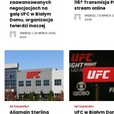
zaawansowanych
116? Transmisja P
negocjacjach na
stream online
galę UFC w Białym
ANDRZEJ / 13 MARCA 2
Domu, organizacja
23:38
twierdzi inaczej
ANDRZEJ / 23 MARCA 2026,
15:30
AKTUALNOŚCI
AKTUALNOŚCI
Aljamain Sterling
UFC w Białym Do