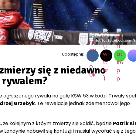
fot. fot. facebook.com/
Udostępnij:
 zmierzy się z niedawno
 rywalem?
e ogłoszonego rywala na galę KSW 53 w Łodzi. Trwały spek
drzej Grzebyk
. Te rewelacje jednak zdementował jego
że kolejnym z któym zmierzy się Soldić, będzie
Patrik Ki
w Londynie nabawił się kontuzji i musiał wycofać się z tego