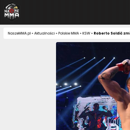
NaszeMMA
NaszeMMA.pl
»
Aktualności
»
Polskie MMA
»
KSW
»
Roberto Soldić zm