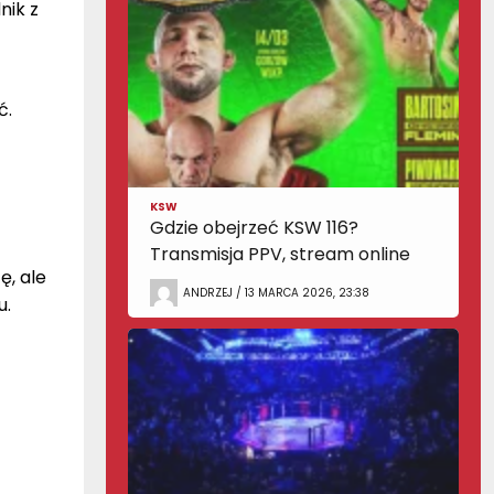
ik z
ć.
KSW
Gdzie obejrzeć KSW 116?
Transmisja PPV, stream online
, ale
ANDRZEJ / 13 MARCA 2026, 23:38
u.