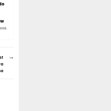
do
—
ów
2026,
→
st
ya
na