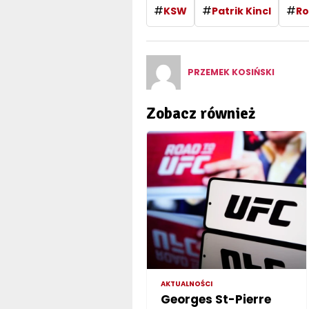
#
#
#
KSW
Patrik Kincl
Ro
PRZEMEK KOSIŃSKI
Zobacz również
AKTUALNOŚCI
Georges St-Pierre