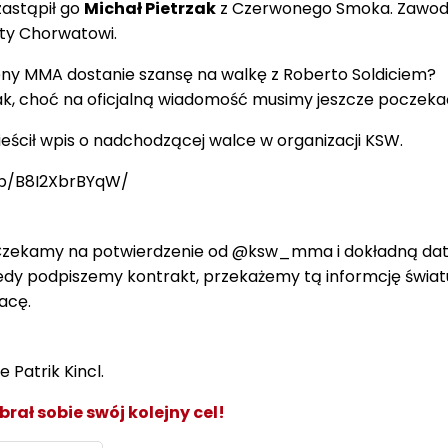
astąpił go
Michał Pietrzak
z Czerwonego Smoka. Zawodn
kty Chorwatowi.
eny MMA dostanie szansę na walkę z Roberto Soldiciem?
tak, choć na oficjalną wiadomość musimy jeszcze poczeka
ieścił wpis o nadchodzącej walce w organizacji KSW.
/p/B8I2XbrBYqW/
 Czekamy na potwierdzenie od @ksw_mma i dokładną datę
iedy podpiszemy kontrakt, przekażemy tą informcję świat
acę.
 Patrik Kincl.
brał sobie swój kolejny cel!