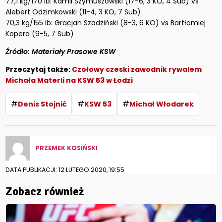
77,1 kg/170 lb: Kamil Szymuszowski (17-6, 3 KO, 4 Sub) vs
Alebert Odzimkowski (11-4, 3 KO, 7 Sub)
70,3 kg/155 lb: Gracjan Szadziński (8-3, 6 KO) vs Bartłomiej
Kopera (9-5, 7 Sub)
Źródło: Materiały Prasowe KSW
Przeczytaj także:
Czołowy czeski zawodnik rywalem
Michała Materli na KSW 53 w Łodzi
#
#
#
Denis Stojnić
KSW 53
Michał Włodarek
PRZEMEK KOSIŃSKI
DATA PUBLIKACJI: 12 LUTEGO 2020, 19:55
Zobacz również