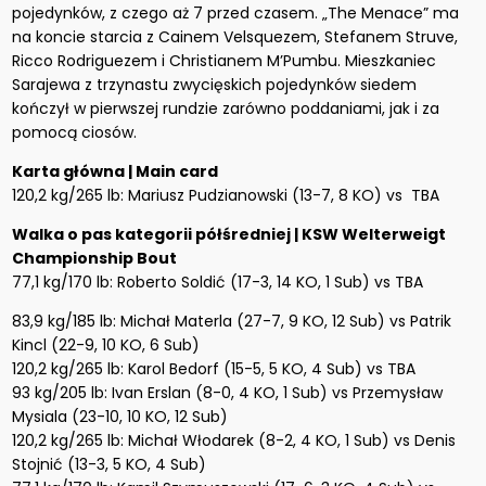
pojedynków, z czego aż 7 przed czasem. „The Menace” ma
na koncie starcia z Cainem Velsquezem, Stefanem Struve,
Ricco Rodriguezem i Christianem M’Pumbu. Mieszkaniec
Sarajewa z trzynastu zwycięskich pojedynków siedem
kończył w pierwszej rundzie zarówno poddaniami, jak i za
pomocą ciosów.
Karta główna | Main card
120,2 kg/265 lb: Mariusz Pudzianowski (13-7, 8 KO) vs TBA
Walka o pas kategorii półśredniej | KSW Welterweigt
Championship Bout
77,1 kg/170 lb: Roberto Soldić (17-3, 14 KO, 1 Sub) vs TBA
83,9 kg/185 lb: Michał Materla (27-7, 9 KO, 12 Sub) vs Patrik
Kincl (22-9, 10 KO, 6 Sub)
120,2 kg/265 lb: Karol Bedorf (15-5, 5 KO, 4 Sub) vs TBA
93 kg/205 lb: Ivan Erslan (8-0, 4 KO, 1 Sub) vs Przemysław
Mysiala (23-10, 10 KO, 12 Sub)
120,2 kg/265 lb: Michał Włodarek (8-2, 4 KO, 1 Sub) vs Denis
Stojnić (13-3, 5 KO, 4 Sub)