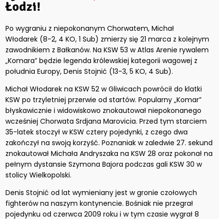
Łodzi!
Po wygraniu z niepokonanym Chorwatem, Michał
Włodarek (8-2, 4 KO, 1 Sub) zmierzy się 21 marca z kolejnym
zawodnikiem z Bałkanów. Na KSW 53 w Atlas Arenie rywalem
„Komara” będzie legenda królewskiej kategorii wagowej z
południa Europy, Denis Stojnić (13-3, 5 KO, 4 Sub).
Michał Włodarek na KSW 52 w Gliwicach powrócił do klatki
KSW po trzyletniej przerwie od startów. Popularny „Komar”
błyskawicznie i widowiskowo znokautował niepokonanego
wcześniej Chorwata Srdjana Marovicia. Przed tym starciem
35-latek stoczył w KSW cztery pojedynki, z czego dwa
zakończył na swoją korzyść. Poznaniak w zaledwie 27. sekund
znokautował Michała Andryszaka na KSW 28 oraz pokonał na
pełnym dystansie Szymona Bajora podczas gali KSW 30 w
stolicy Wielkopolski.
Denis Stojnić od lat wymieniany jest w gronie czołowych
fighterów na naszym kontynencie. Bośniak nie przegrał
pojedynku od czerwca 2009 roku i w tym czasie wygrał 8