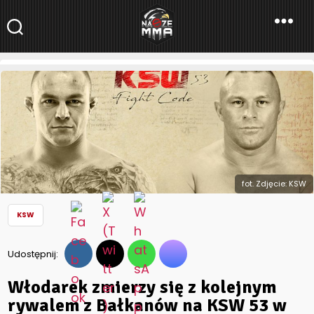
NaszeMMA
NaszeMMA.pl
»
Aktualności
»
Polskie MMA
»
KSW
»
Włodarek
zmierzy się z kolejnym rywalem z Bałkanów na KSW 53 w
Łodzi!
fot. Zdjęcie: KSW
KSW
Udostępnij:
Włodarek zmierzy się z kolejnym
rywalem z Bałkanów na KSW 53 w