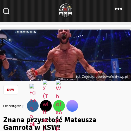
NaszeMMA
NaszeMMA.pl
»
Aktualności
»
Polskie MMA
»
KSW
»
Znana przyszłość
Mateusza Gamrota w KSW!
fot. Zdjęcie: sportowefakty.wp.pl
KSW
Udostępnij:
Znana przyszłość Mateusza
Gamrota w KSW!