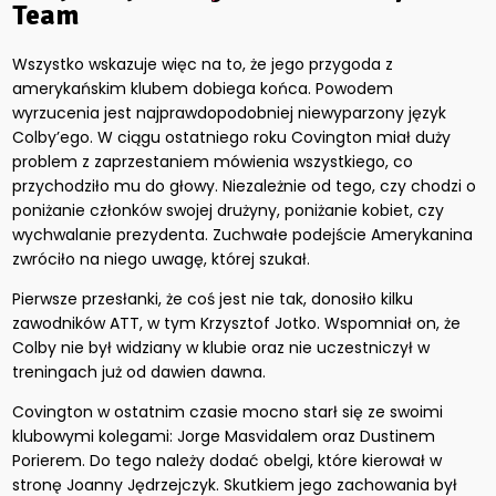
Team
Wszystko wskazuje więc na to, że jego przygoda z
amerykańskim klubem dobiega końca. Powodem
wyrzucenia jest najprawdopodobniej niewyparzony język
Colby’ego. W ciągu ostatniego roku Covington miał duży
problem z zaprzestaniem mówienia wszystkiego, co
przychodziło mu do głowy. Niezależnie od tego, czy chodzi o
poniżanie członków swojej drużyny, poniżanie kobiet, czy
wychwalanie prezydenta. Zuchwałe podejście Amerykanina
zwróciło na niego uwagę, której szukał.
Pierwsze przesłanki, że coś jest nie tak, donosiło kilku
zawodników ATT, w tym Krzysztof Jotko. Wspomniał on, że
Colby nie był widziany w klubie oraz nie uczestniczył w
treningach już od dawien dawna.
Covington w ostatnim czasie mocno starł się ze swoimi
klubowymi kolegami: Jorge Masvidalem oraz Dustinem
Porierem. Do tego należy dodać obelgi, które kierował w
stronę Joanny Jędrzejczyk. Skutkiem jego zachowania był