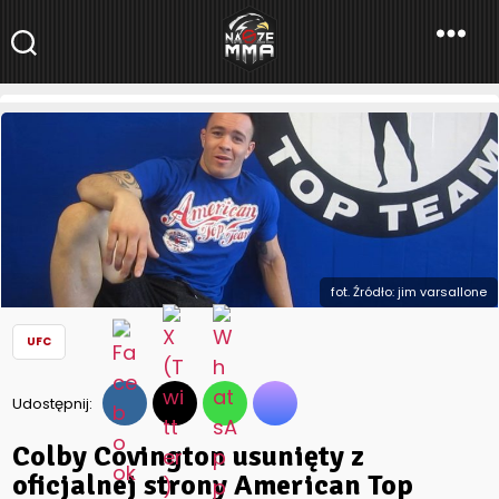
NaszeMMA
NaszeMMA.pl
»
Aktualności
»
Świat
»
UFC
»
Colby Covington
usunięty z oficjalnej strony American Top Team
fot. Źródło: jim varsallone
UFC
Udostępnij:
Colby Covington usunięty z
oficjalnej strony American Top