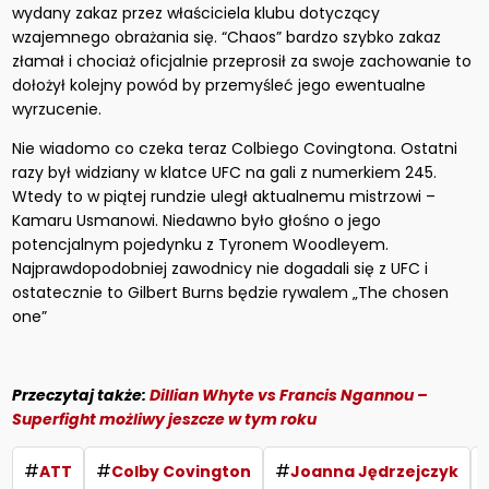
wydany zakaz przez właściciela klubu dotyczący
wzajemnego obrażania się. “Chaos” bardzo szybko zakaz
złamał i chociaż oficjalnie przeprosił za swoje zachowanie to
dołożył kolejny powód by przemyśleć jego ewentualne
wyrzucenie.
Nie wiadomo co czeka teraz Colbiego Covingtona. Ostatni
razy był widziany w klatce UFC na gali z numerkiem 245.
Wtedy to w piątej rundzie uległ aktualnemu mistrzowi –
Kamaru Usmanowi. Niedawno było głośno o jego
potencjalnym pojedynku z Tyronem Woodleyem.
Najprawdopodobniej zawodnicy nie dogadali się z UFC i
ostatecznie to Gilbert Burns będzie rywalem „The chosen
one”
Przeczytaj także:
Dillian Whyte vs Francis Ngannou –
Superfight możliwy jeszcze w tym roku
#
#
#
ATT
Colby Covington
Joanna Jędrzejczyk