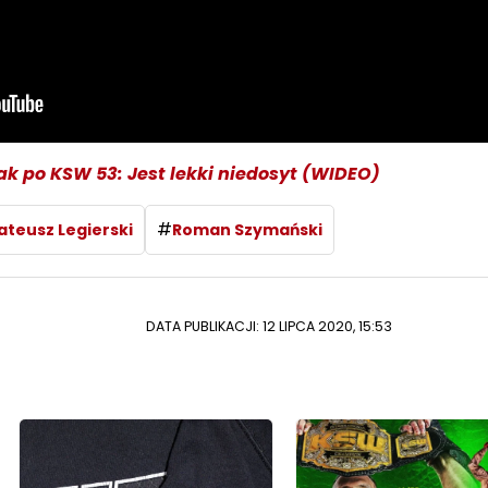
ak po KSW 53: Jest lekki niedosyt (WIDEO)
#
teusz Legierski
Roman Szymański
DATA PUBLIKACJI: 12 LIPCA 2020, 15:53