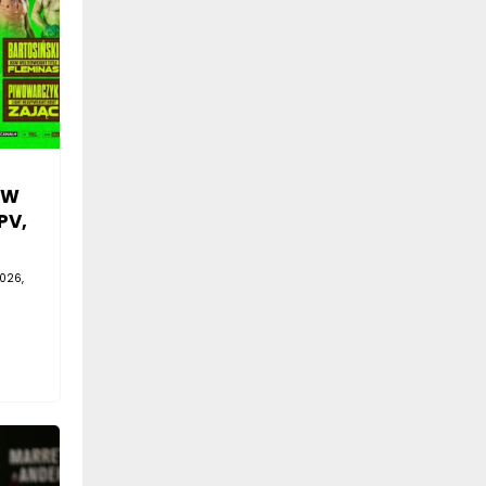
SW
PV,
026,