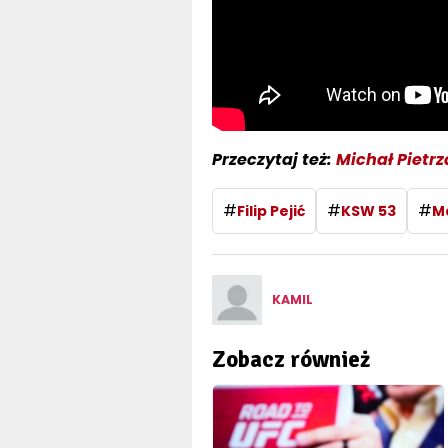
Przeczytaj też:
Michał Pietrz
#
#
#
Filip Pejić
KSW 53
Ma
KAMIL
Zobacz również