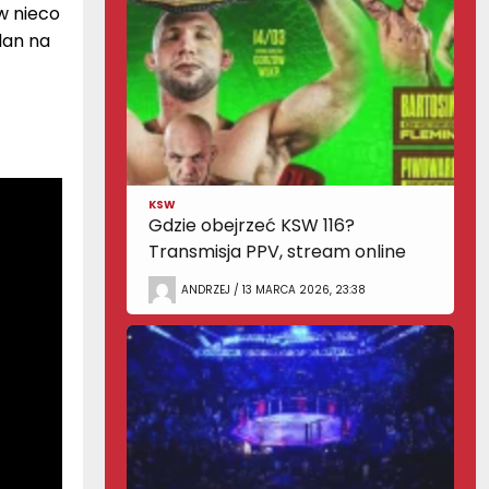
 w nieco
lan na
KSW
Gdzie obejrzeć KSW 116?
Transmisja PPV, stream online
ANDRZEJ / 13 MARCA 2026, 23:38