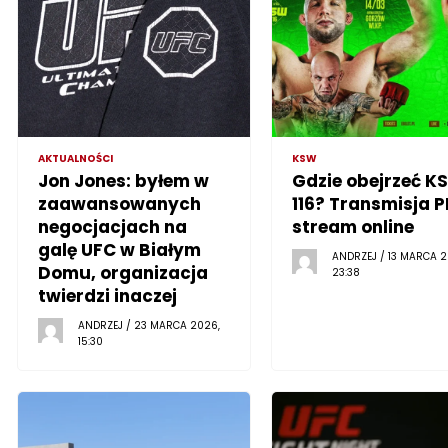
AKTUALNOŚCI
KSW
Jon Jones: byłem w
Gdzie obejrzeć K
zaawansowanych
116? Transmisja P
negocjacjach na
stream online
galę UFC w Białym
ANDRZEJ / 13 MARCA 2
Domu, organizacja
23:38
twierdzi inaczej
ANDRZEJ / 23 MARCA 2026,
15:30