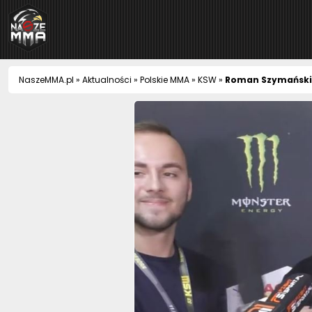
NaszeMMA
NaszeMMA.pl
»
Aktualności
»
Polskie MMA
»
KSW
»
Roman Szymański 