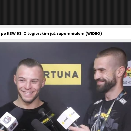
po KSW 53: O Legierskim już zapomniałem (WIDEO)