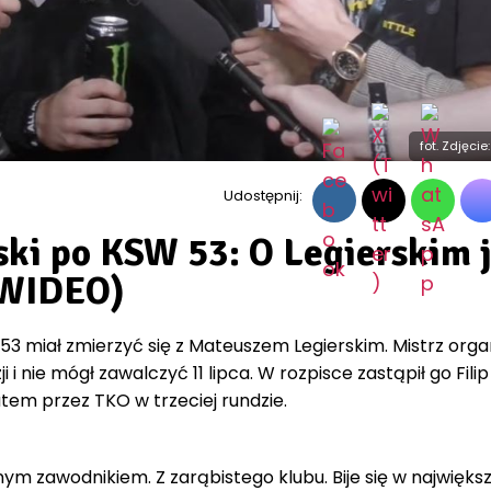
fot. Zdjęc
Udostępnij:
i po KSW 53: O Legierskim 
(WIDEO)
3 miał zmierzyć się z Mateuszem Legierskim. Mistrz organ
i nie mógł zawalczyć 11 lipca. W rozpisce zastąpił go Filip 
tem przez TKO w trzeciej rundzie.
nym zawodnikiem. Z zarąbistego klubu. Bije się w najwięks