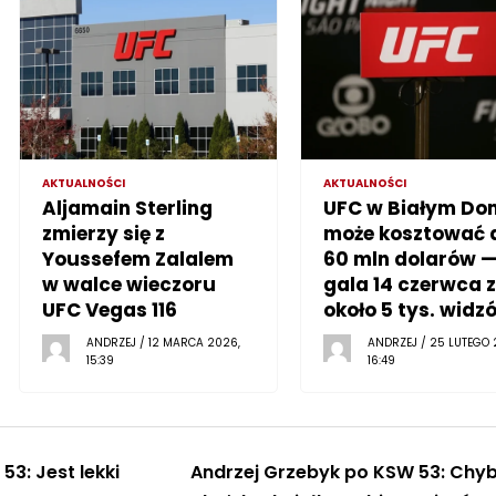
AKTUALNOŚCI
AKTUALNOŚCI
Aljamain Sterling
UFC w Białym Do
zmierzy się z
może kosztować 
Youssefem Zalalem
60 mln dolarów 
w walce wieczoru
gala 14 czerwca z
UFC Vegas 116
około 5 tys. widz
ANDRZEJ / 12 MARCA 2026,
ANDRZEJ / 25 LUTEGO 
15:39
16:49
53: Jest lekki
Andrzej Grzebyk po KSW 53: Chy