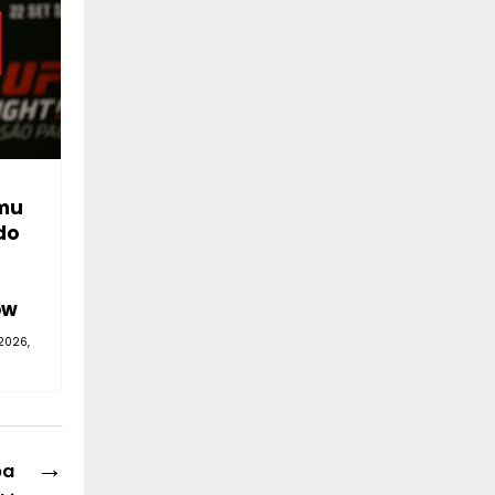
mu
do
—
ów
2026,
→
ba