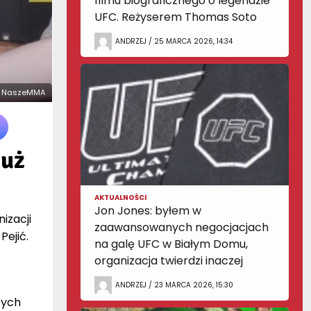
filmu biograficznego o legendzie
UFC. Reżyserem Thomas Soto
ANDRZEJ / 25 MARCA 2026, 14:34
ie: NaszeMMA
już
AKTUALNOŚCI
Jon Jones: byłem w
izacji
zaawansowanych negocjacjach
Pejić.
na galę UFC w Białym Domu,
organizacja twierdzi inaczej
ANDRZEJ / 23 MARCA 2026, 15:30
zych