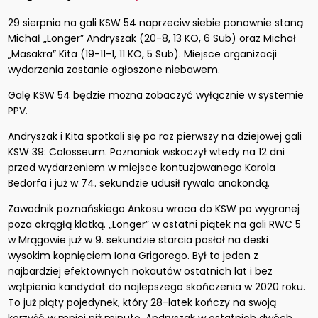
29 sierpnia na gali KSW 54 naprzeciw siebie ponownie staną
Michał „Longer” Andryszak (20-8, 13 KO, 6 Sub) oraz Michał
„Masakra” Kita (19-11-1, 11 KO, 5 Sub). Miejsce organizacji
wydarzenia zostanie ogłoszone niebawem.
Galę KSW 54 będzie można zobaczyć wyłącznie w systemie
PPV.
Andryszak i Kita spotkali się po raz pierwszy na dziejowej gali
KSW 39: Colosseum. Poznaniak wskoczył wtedy na 12 dni
przed wydarzeniem w miejsce kontuzjowanego Karola
Bedorfa i już w 74. sekundzie udusił rywala anakondą.
Zawodnik poznańskiego Ankosu wraca do KSW po wygranej
poza okrągłą klatką. „Longer” w ostatni piątek na gali RWC 5
w Mrągowie już w 9. sekundzie starcia posłał na deski
wysokim kopnięciem Iona Grigorego. Był to jeden z
najbardziej efektownych nokautów ostatnich lat i bez
wątpienia kandydat do najlepszego skończenia w 2020 roku.
To już piąty pojedynek, który 28-latek kończy na swoją