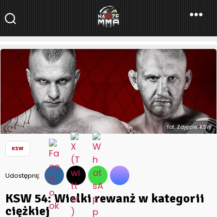
NaszeMMA
NaszeMMA.pl
»
Aktualności
»
Polskie MMA
»
KSW
»
KSW 54: Wielki
rewanż w kategorii ciężkiej
fot. Zdjęcie: KSW
KSW
Udostępnij:
KSW 54: Wielki rewanż w kategorii
ciężkiej