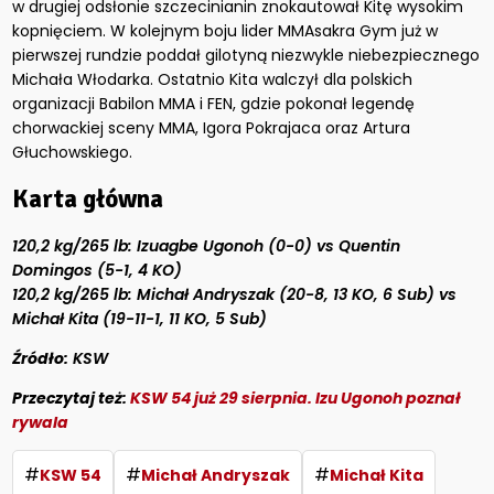
w drugiej odsłonie szczecinianin znokautował Kitę wysokim
kopnięciem. W kolejnym boju lider MMAsakra Gym już w
pierwszej rundzie poddał gilotyną niezwykle niebezpiecznego
Michała Włodarka. Ostatnio Kita walczył dla polskich
organizacji Babilon MMA i FEN, gdzie pokonał legendę
chorwackiej sceny MMA, Igora Pokrajaca oraz Artura
Głuchowskiego.
Karta główna
120,2 kg/265 lb: Izuagbe Ugonoh (0-0) vs Quentin
Domingos (5-1, 4 KO)
120,2 kg/265 lb: Michał Andryszak (20-8, 13 KO, 6 Sub) vs
Michał Kita (19-11-1, 11 KO, 5 Sub)
Źródło:
KSW
Przeczytaj też:
KSW 54 już 29 sierpnia. Izu Ugonoh poznał
rywala
#
#
#
KSW 54
Michał Andryszak
Michał Kita