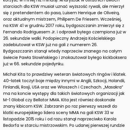
korzyść w mniej niż minutę. Andryszak w ostatnich dwóch
starciach dla KSW musiał uznać wyższość rywali, ale mierzył
się z pretendentem do pasa, Luisem Henrique de Oliveirą,
oraz aktualnym mistrzem, Philipem De Friesem. Wcześniej,
na KSW 41 w grudniu 2017 roku, bydgoszczanin zmierzył się z
Fernando Rodriguesem Jr. i odprawił byłego czempiona już w
26. sekundzie walki. Podopieczny Andrzeja Kościelskiego
zadebiutował w KSW już na gali z numerem 26.
Bydgoszczanin stanął wtedy naprzeciw znanego na całym
świecie Pawła Słowińskiego i znokautował byłego kickboksera
już w 66. sekundzie pojedynku.
Michał Kita to prawdziwy weteran światowych ringów i klatek.
40-latek toczył boje między innymi w Anglii, Szkocji, Holandii,
Finlandii, Rosji, USA oraz we Włoszech i Czechach. „Masakra”
ma na koncie występy dla takich światowych organizacji jak
M-1 Global czy Bellator MMA. Kita jest również doskonale
znany kibicom KSW. Zabrzanin po raz pierwszy wszedł do
klatki europejskiego lidera sceny MMA na gali KSW 33 w
listopadzie 2015 roku i od razu stanął naprzeciwko Karola
Bedorfa w starciu mistrzowskim. Po udanej pierwszej rundzie