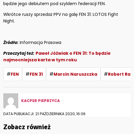
będzie jego debiutem pod szyldem federacji FEN.
Wkrótce ruszy sprzedaż PPV na galę FEN 31: LOTOS Fight
Night.
Źródło:
Informacja Prasowa
Przeczytaj też:
Paweł Jóźwiak o FEN 31: To będzie
najmocniejsza karta w tym roku
#
#
#
#
FEN
FEN 31
Marcin Naruszczka
Robert Ra
KACPER PIEPRZYCA
DATA PUBLIKACJI: 21 PAŹDZIERNIKA 2020, 16:06
Zobacz również