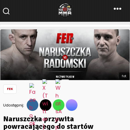
NaszeMMA
NaszeMMA.pl
»
Aktualności
»
Polskie MMA
»
FEN
»
Naruszczka
przywita powracającego do startów Radomskiego na FEN 31
fot.
FEN
Udostępnij:
Naruszczka przywita
powracającego do startów