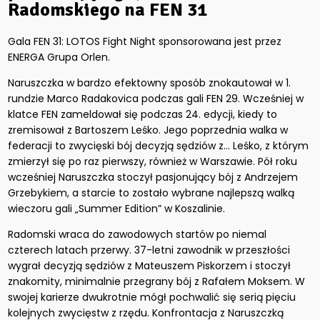
Radomskiego na FEN 31
Gala FEN 31: LOTOS Fight Night sponsorowana jest przez
ENERGA Grupa Orlen.
Naruszczka w bardzo efektowny sposób znokautował w 1.
rundzie Marco Radakovica podczas gali FEN 29. Wcześniej w
klatce FEN zameldował się podczas 24. edycji, kiedy to
zremisował z Bartoszem Leśko. Jego poprzednia walka w
federacji to zwycięski bój decyzją sędziów z… Leśko, z którym
zmierzył się po raz pierwszy, również w Warszawie. Pół roku
wcześniej Naruszczka stoczył pasjonujący bój z Andrzejem
Grzebykiem, a starcie to zostało wybrane najlepszą walką
wieczoru gali „Summer Edition” w Koszalinie.
Radomski wraca do zawodowych startów po niemal
czterech latach przerwy. 37-letni zawodnik w przeszłości
wygrał decyzją sędziów z Mateuszem Piskorzem i stoczył
znakomity, minimalnie przegrany bój z Rafałem Moksem. W
swojej karierze dwukrotnie mógł pochwalić się serią pięciu
kolejnych zwycięstw z rzędu. Konfrontacja z Naruszczką