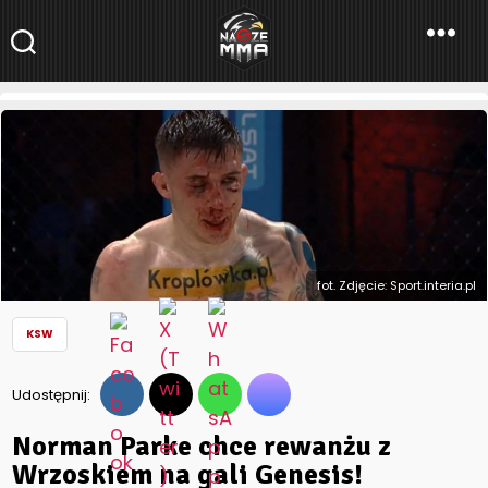
NaszeMMA
NaszeMMA.pl
»
Aktualności
»
Polskie MMA
»
KSW
»
Norman Parke
chce rewanżu z Wrzoskiem na gali Genesis!
fot. Zdjęcie: Sport.interia.pl
KSW
Udostępnij:
Norman Parke chce rewanżu z
Wrzoskiem na gali Genesis!