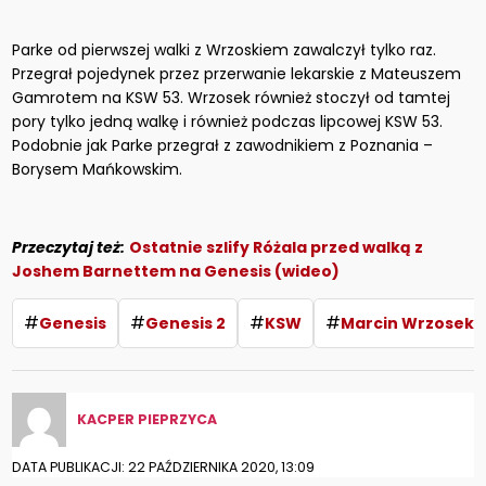
Parke od pierwszej walki z Wrzoskiem zawalczył tylko raz.
Przegrał pojedynek przez przerwanie lekarskie z Mateuszem
Gamrotem na KSW 53. Wrzosek również stoczył od tamtej
pory tylko jedną walkę i również podczas lipcowej KSW 53.
Podobnie jak Parke przegrał z zawodnikiem z Poznania –
Borysem Mańkowskim.
Przeczytaj też:
Ostatnie szlify Różala przed walką z
Joshem Barnettem na Genesis (wideo)
#
#
#
#
Genesis
Genesis 2
KSW
Marcin Wrzosek
KACPER PIEPRZYCA
DATA PUBLIKACJI: 22 PAŹDZIERNIKA 2020, 13:09