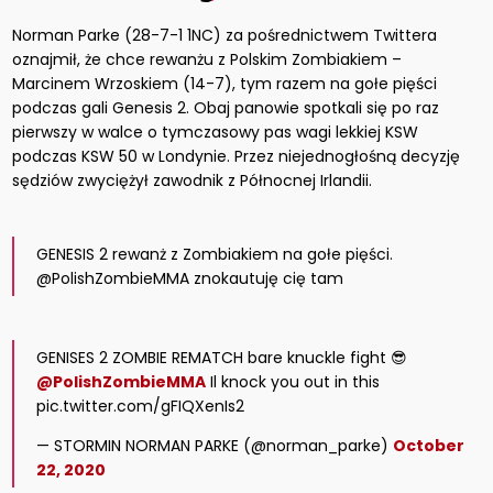
Norman Parke (28-7-1 1NC) za pośrednictwem Twittera
oznajmił, że chce rewanżu z Polskim Zombiakiem –
Marcinem Wrzoskiem (14-7), tym razem na gołe pięści
podczas gali Genesis 2. Obaj panowie spotkali się po raz
pierwszy w walce o tymczasowy pas wagi lekkiej KSW
podczas KSW 50 w Londynie. Przez niejednogłośną decyzję
sędziów zwyciężył zawodnik z Północnej Irlandii.
GENESIS 2 rewanż z Zombiakiem na gołe pięści.
@PolishZombieMMA znokautuję cię tam
GENISES 2 ZOMBIE REMATCH bare knuckle fight 😎
@PolishZombieMMA
Il knock you out in this
pic.twitter.com/gFIQXenIs2
— STORMIN NORMAN PARKE (@norman_parke)
October
22, 2020