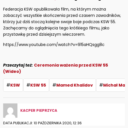
Federacja KSW opublikowała film, na którym można
zobaczyć wszystkie skończenia przed czasem zawodników,
którzy już dziś stoczą kolejne swoje boje podczas KSW 55.
Zachęcamy do oglądnięcia tego krótkiego filmu, jako
przystawkę przed dzisiejszym wieczorem.
https://www.youtube.com/watch?v=915aHQsgg8c
Przeczytaj też:
Ceremonia ważenia przed KSW 55
(Wideo)
#
#
#
#
KSW
KSW 55
Mamed Khalidov
Michał Mat
KACPER PIEPRZYCA
DATA PUBLIKACJI: 10 PAŹDZIERNIKA 2020, 12:36