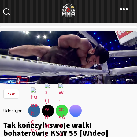
NaszeMMA
NaszeMMA.pl
»
Aktualności
»
Polskie MMA
»
KSW
»
Tak kończyli
swoje walki bohaterowie KSW 55 [Wideo]
fot. Zdjęcie: KSW
KSW
Udostępnij:
Tak kończyli swoje walki
bohaterowie KSW 55 [Wideo]