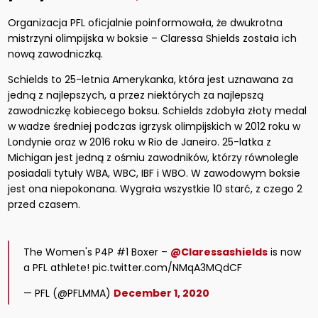
Organizacja PFL oficjalnie poinformowała, że dwukrotna
mistrzyni olimpijska w boksie – Claressa Shields została ich
nową zawodniczką.
Schields to 25-letnia Amerykanka, która jest uznawana za
jedną z najlepszych, a przez niektórych za najlepszą
zawodniczkę kobiecego boksu. Schields zdobyła złoty medal
w wadze średniej podczas igrzysk olimpijskich w 2012 roku w
Londynie oraz w 2016 roku w Rio de Janeiro. 25-latka z
Michigan jest jedną z ośmiu zawodników, którzy równolegle
posiadali tytuły WBA, WBC, IBF i WBO. W zawodowym boksie
jest ona niepokonana. Wygrała wszystkie 10 starć, z czego 2
przed czasem.
The Women's P4P #1 Boxer –
@Claressashields
is now
a PFL athlete! pic.twitter.com/NMqA3MQdCF
— PFL (@PFLMMA)
December 1, 2020