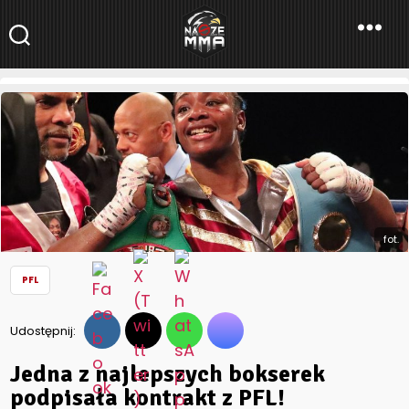
NaszeMMA
NaszeMMA.pl
»
Aktualności
»
Świat
»
PFL
»
Jedna z najlepszych
bokserek podpisała kontrakt z PFL!
fot.
PFL
Udostępnij:
Jedna z najlepszych bokserek
podpisała kontrakt z PFL!