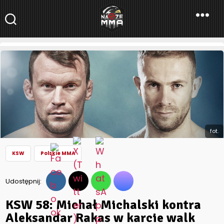
NaszeMMA
NaszeMMA.pl
»
Aktualności
»
Polskie MMA
»
KSW
»
KSW 58: Michał
Michalski kontra Aleksandar Rakas w karcie walk
fot.
KSW
Polskie MMA
Udostępnij:
KSW 58: Michał Michalski kontra
Aleksandar Rakas w karcie walk