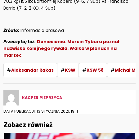
70,3 kg/155 lb: Bartłomiej Kopera (9-6, 7 Sub) vs Francisco
Barrio (7-2, 2 KO, 4 Sub)
Źródło
:
Informacja prasowa
Przeczytaj też:
Doniesienia: Marcin Tybura poznał
nazwisko kolejnego rywala. Walka w planach na
marzec
#
#
#
#
Aleksandar Rakas
KSW
KSW 58
Michał Mi
KACPER PIEPRZYCA
DATA PUBLIKACJI: 13 STYCZNIA 2021, 19:11
Zobacz również