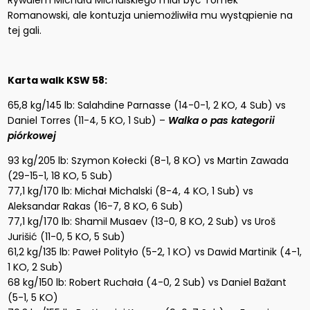
Rywalem Michała Michalskiego miał być Tomek
Romanowski, ale kontuzja uniemożliwiła mu wystąpienie na
tej gali.
Karta walk KSW 58:
65,8 kg/145 lb: Salahdine Parnasse (14-0-1, 2 KO, 4 Sub) vs
Daniel Torres (11-4, 5 KO, 1 Sub) –
Walka o pas kategorii
piórkowej
93 kg/205 lb: Szymon Kołecki (8-1, 8 KO) vs Martin Zawada
(29-15-1, 18 KO, 5 Sub)
77,1 kg/170 lb: Michał Michalski (8-4, 4 KO, 1 Sub) vs
Aleksandar Rakas (16-7, 8 KO, 6 Sub)
77,1 kg/170 lb: Shamil Musaev (13-0, 8 KO, 2 Sub) vs Uroš
Jurišić (11-0, 5 KO, 5 Sub)
61,2 kg/135 lb: Paweł Polityło (5-2, 1 KO) vs Dawid Martinik (4-1,
1 KO, 2 Sub)
68 kg/150 lb: Robert Ruchała (4-0, 2 Sub) vs Daniel Bažant
(5-1, 5 KO)