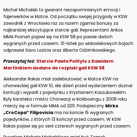
Michał Michalski to gwarant niezapomnianych emocji i
fajerwerków w klatce. Od początku swojej przygody w KSW
zawodnik z Wrocławia raz za razem zgarnia bonusy za
najbardziej ekscytujące starcie gali. Reprezentant Ankos
MMA Poznań pojawi się na KSW 58 po passie dwóch
wygranych przed czasem. 31-latek po widowiskowych bojach
odprawiał Savo Lazicia oraz Alberta Odzimkowskiego.
Przeczytaj też:
Starcie Pawła Polityło z Dawidem
Martinikiem dodane do rozpiski gali KSW 58
Aleksandar Rakas miał zadebiutować w klatce KSW na
chorwackiej gali KSW 51, ale dzień przed wydarzeniem doznał
kontuzji i wypadł z pojedynku z Krystianem Kaszubowskim.
Były karateka i mistrz Chorwacji w kickboxingu z 2008 roku
mierzy się w formule MMA od 2011. Podopieczny
Mirko
„CroCopa” Filipovicia
ma na koncie 15 wygranych
pojedynków, z których 13 kończył przed czasem. W KSW
Rakas pojawi się po serii czterech wygranych przed czasem.