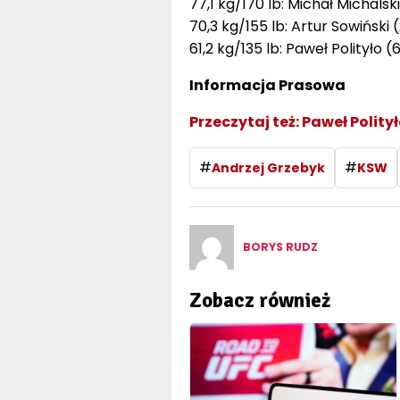
77,1 kg/170 lb: Michał Michalsk
70,3 kg/155 lb: Artur Sowiński 
61,2 kg/135 lb: Paweł Polityło 
Informacja Prasowa
Przeczytaj też:
Paweł Polity
#
#
Andrzej Grzebyk
KSW
BORYS RUDZ
Zobacz również