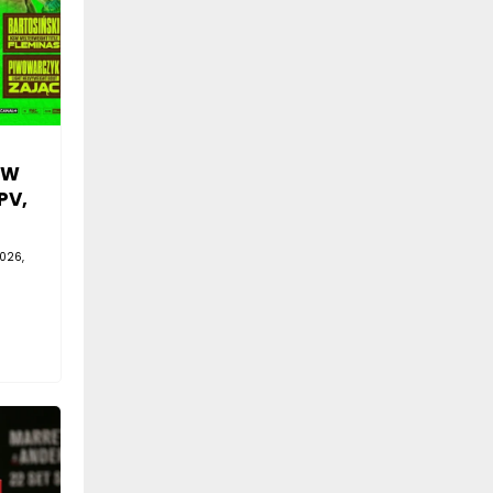
SW
PV,
026,