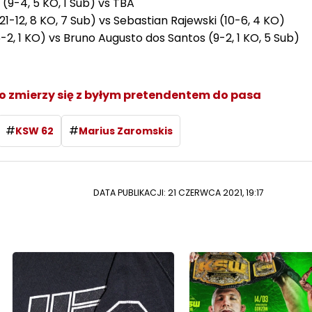
i (9-4, 5 KO, 1 Sub) vs TBA
(21-12, 8 KO, 7 Sub) vs Sebastian Rajewski (10-6, 4 KO)
(6-2, 1 KO) vs Bruno Augusto dos Santos (9-2, 1 KO, 5 Sub)
ło zmierzy się z byłym pretendentem do pasa
#
#
KSW 62
Marius Zaromskis
DATA PUBLIKACJI: 21 CZERWCA 2021, 19:17