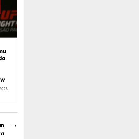
mu
do
—
ów
2026,
→
an
ya