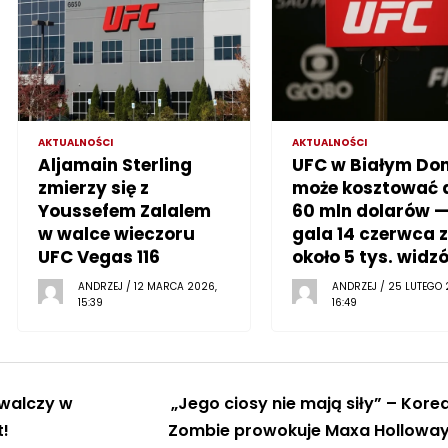
AKTUALNOŚCI
AKTUALNOŚCI
Aljamain Sterling
UFC w Białym Do
zmierzy się z
może kosztować 
Youssefem Zalalem
60 mln dolarów 
w walce wieczoru
gala 14 czerwca z
UFC Vegas 116
około 5 tys. widz
ANDRZEJ / 12 MARCA 2026,
ANDRZEJ / 25 LUTEGO 
15:39
16:49
awalczy w
„Jego ciosy nie mają siły” – Kore
t!
Zombie prowokuje Maxa Hollowa