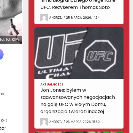
filmu biograficznego o legendzie
UFC. Reżyserem Thomas Soto
ANDRZEJ / 25 MARCA 2026, 14:34
fot. fot. KSW
AKTUALNOŚCI
Jon Jones: byłem w
ie
zaawansowanych negocjacjach
na galę UFC w Białym Domu,
organizacja twierdzi inaczej
2020
ANDRZEJ / 23 MARCA 2026, 15:30
dał