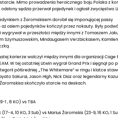
 starcie. Mimo prowadzenia heroicznego boju Polaka z kon
odsłony sędzia przerwał pojedynek i ogłosił zwycięstwo Li
edynkiem z Žaromskisem dorobił się imponującej passy
o aż osiem pojedynków kończył przez nokauty. Były podwó
ył i wygrywał w przeszłości między innymi z Tomaszem Ja
lem Szymuszowskim, Mindaugasem Verzbickasem, Kamile
czką.
atej karierze walczył między innymi dla organizacji Cage 
EAM. W tej ostatniej Litwin wygrał Grand Prix i sięgnął po 
kategorii półśredniej. „The Whitemare” w ringu i klatce staw
Hayato Sakurai, Jason High, Nick Diaz oraz legendarny Kazu
 Žaromskisa skończyło starcie na deskach.
9-1 , 8 KO) vs TBA
 (17-4, 10 KO, 3 Sub) vs Marius Žaromskis (23-9, 16 KO, 1 S