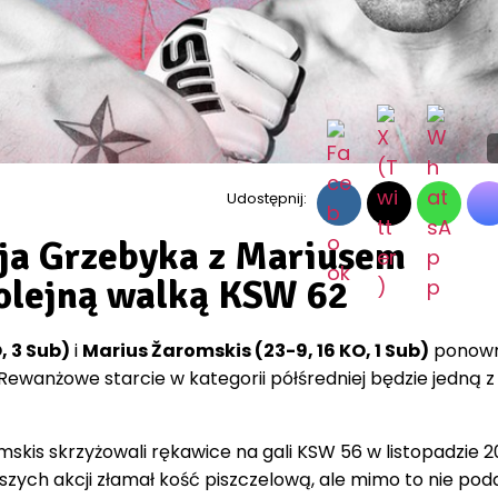
Udostępnij:
ja Grzebyka z Mariusem
olejną walką KSW 62
, 3 Sub)
i
Marius Žaromskis (23-9, 16 KO, 1 Sub)
ponown
. Rewanżowe starcie w kategorii półśredniej będzie jedną z
mskis skrzyżowali rękawice na gali KSW 56 w listopadzie 
rwszych akcji złamał kość piszczelową, ale mimo to nie pod