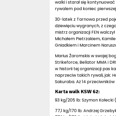
walki i starał się kontynuować
rywalem pod koniec pierwszej 
30-latek z Tarnowa przed poj
dziewięciu wygranych, z czeg
mistrz organizacji FEN walcz
Michałem Pietrzakiem, Kami
Gniadkiem i Marcinem Narusz
Marius Žaromskis w swojej bog
Strikeforce, Bellator MMA i DR
w historii tej organizacji pas 
naprzeciw takich rywali, jak: 
Sakuraba. Aż 14 przeciwników
Karta walk KSW 62:
93 kg/205 lb: Szymon Kołecki (
77,1 kg/170 lb: Andrzej Grzebyk