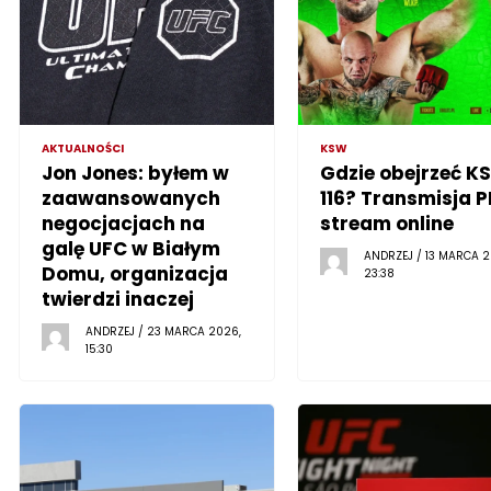
AKTUALNOŚCI
KSW
Jon Jones: byłem w
Gdzie obejrzeć K
zaawansowanych
116? Transmisja P
negocjacjach na
stream online
galę UFC w Białym
ANDRZEJ / 13 MARCA 2
Domu, organizacja
23:38
twierdzi inaczej
ANDRZEJ / 23 MARCA 2026,
15:30