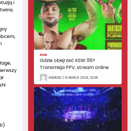
tuzją i
twina.
jny
kubcem,
m
KSW
Gdzie obejrzeć KSW 116?
Rage,
Transmisja PPV, stream online
pierwszy
ał
ANDRZEJ / 13 MARCA 2026, 23:38
shi
ub)