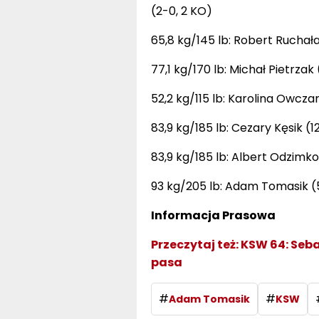
(2-0, 2 KO)
65,8 kg/145 lb: Robert Ruchał
77,1 kg/170 lb: Michał Pietrzak
52,2 kg/115 lb: Karolina Owczar
83,9 kg/185 lb: Cezary Kęsik (1
83,9 kg/185 lb: Albert Odzimkow
93 kg/205 lb: Adam Tomasik (5
Informacja Prasowa
Przeczytaj też:
KSW 64: Seba
pasa
#
#
Adam Tomasik
KSW