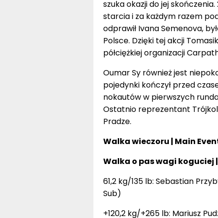
szuka okazji do jej skończeni
starcia i za każdym razem po
odprawił Ivana Semenova, był
Polsce. Dzięki tej akcji Tomasi
półciężkiej organizacji Carpat
Oumar Sy również jest niepok
pojedynki kończył przed czas
nokautów w pierwszych rundac
Ostatnio reprezentant Trójko
Pradze.
Walka wieczoru | Main Even
Walka o pas wagi koguciej
61,2 kg/135 lb: Sebastian Przyb
Sub)
+120,2 kg/+265 lb: Mariusz Pu