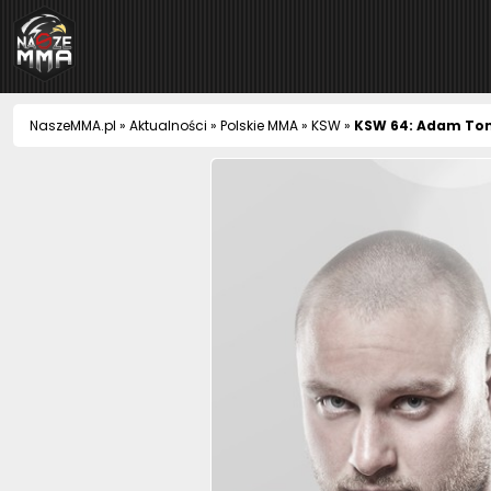
NaszeMMA
NaszeMMA.pl
»
Aktualności
»
Polskie MMA
»
KSW
»
KSW 64: Adam Tom