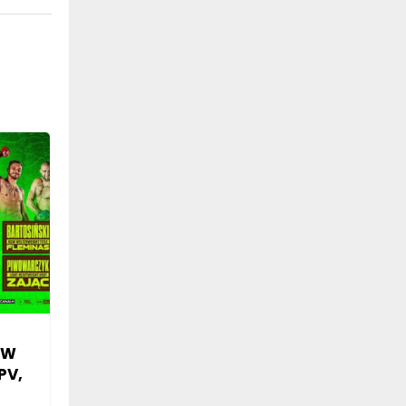
SW
PV,