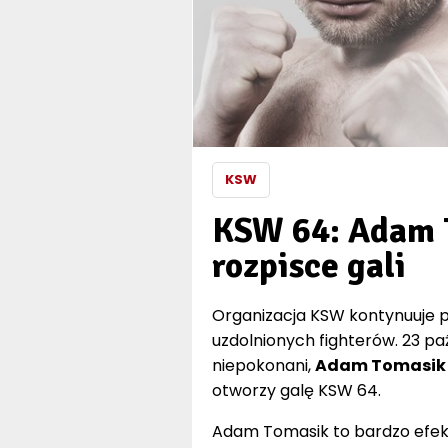
KSW
KSW 64: Adam 
rozpisce gali
Organizacja KSW kontynuuje pr
uzdolnionych fighterów. 23 paź
niepokonani,
Adam Tomasik (
otworzy galę KSW 64.
Adam Tomasik to bardzo efekt