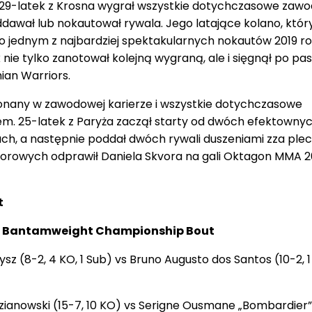
a. 29-latek z Krosna wygrał wszystkie dotychczasowe zaw
ddawał lub nokautował rywala. Jego latające kolano, któ
o jednym z najbardziej spektakularnych nokautów 2019 r
k nie tylko zanotował kolejną wygraną, ale i sięgnął po pa
hian Warriors.
onany w zawodowej karierze i wszystkie dotychczasowe
em. 25-latek z Paryża zaczął starty od dwóch efektowny
h, a następnie poddał dwóch rywali duszeniami zza ple
lorowych odprawił Daniela Skvora na gali Oktagon MMA 2
t
 | Bantamweight Championship Bout
ysz (8-2, 4 KO, 1 Sub) vs Bruno Augusto dos Santos (10-2, 1
dzianowski (15-7, 10 KO) vs Serigne Ousmane „Bombardier”