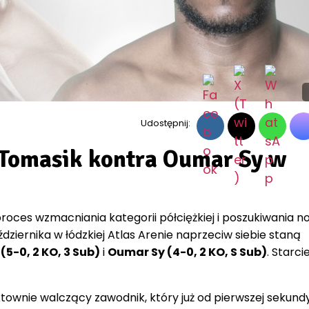
Udostępnij:
Tomasik kontra Oumar Sy w
oces wzmacniania kategorii półciężkiej i poszukiwania n
dziernika w łódzkiej Atlas Arenie naprzeciw siebie staną
5-0, 2 KO, 3 Sub)
i
Oumar Sy (4-0, 2 KO, S Sub)
. Starci
ownie walczący zawodnik, który już od pierwszej sekundy