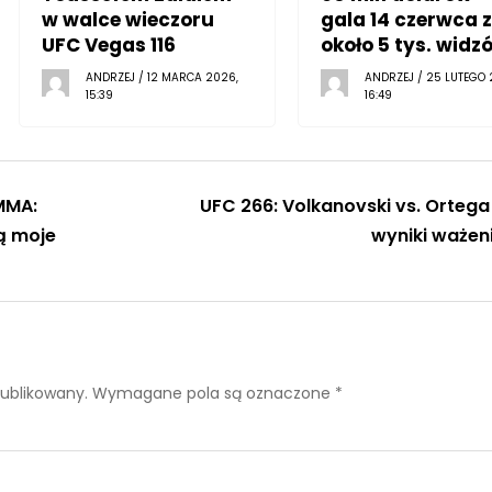
w walce wieczoru
gala 14 czerwca z
UFC Vegas 116
około 5 tys. widz
ANDRZEJ / 12 MARCA 2026,
ANDRZEJ / 25 LUTEGO 
15:39
16:49
MMA:
UFC 266: Volkanovski vs. Ortega
ą moje
wyniki ważen
publikowany.
Wymagane pola są oznaczone
*