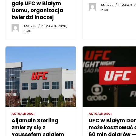
galę UFC w Białym
ANDRZEJ / 13 MARCA 2
Domu, organizacja
23:38
twierdzi inaczej
ANDRZEJ / 23 MARCA 2026,
15:30
AKTUALNOŚCI
AKTUALNOŚCI
Aljamain Sterling
UFC w Białym Do
zmierzy się z
może kosztować 
Youssefem Zalalem
60 mln dolarów 