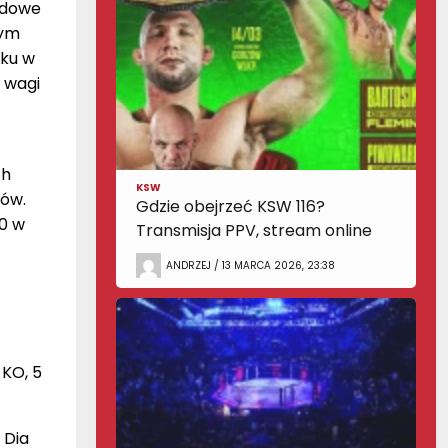
odowe
rym
oku w
s wagi
ch
KSW
ców.
Gdzie obejrzeć KSW 116?
0 w
Transmisja PPV, stream online
ANDRZEJ / 13 MARCA 2026, 23:38
 KO, 5
 Dia