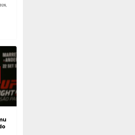
026,
mu
do
—