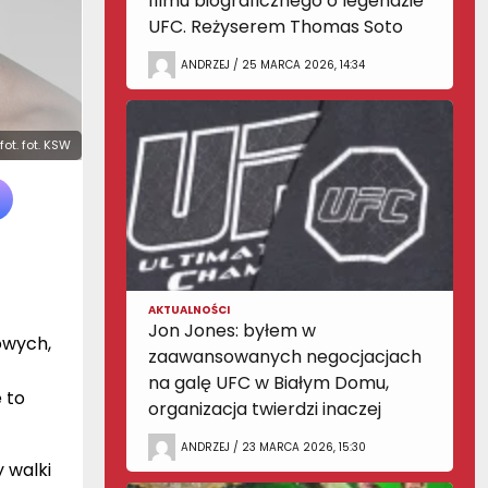
filmu biograficznego o legendzie
UFC. Reżyserem Thomas Soto
ANDRZEJ / 25 MARCA 2026, 14:34
fot. fot. KSW
AKTUALNOŚCI
Jon Jones: byłem w
owych,
zaawansowanych negocjacjach
na galę UFC w Białym Domu,
e to
organizacja twierdzi inaczej
ANDRZEJ / 23 MARCA 2026, 15:30
 walki