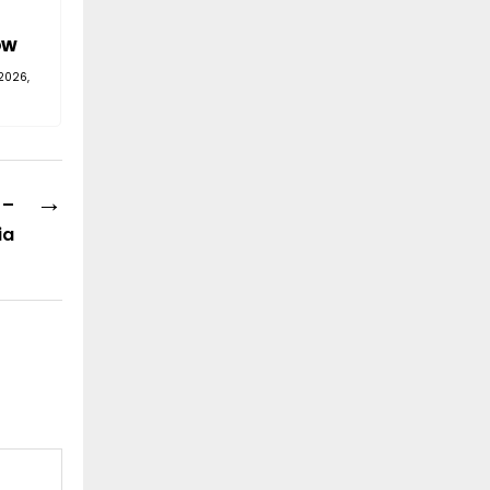
ów
2026,
→
 –
ia