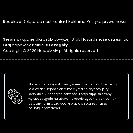
Redakcja
Dołącz do nas!
Kontakt
Reklama
Polityka prywatności
Serwis wyłącznie dla osób powyżej 18 lat. Hazard może uzależniać.
Szczegóły
Graj odpowiedzialnie.
Copyright © 2026 NaszeMMA.pl All rights reserved.
Na tej stronie są wykorzystywane pliki cookies. Stosujemy
je w celach zapewnienia maksymalnej wygody przy
korzystaniu z naszych serwisów. Korzystając ze strony
wyrażasz zgodę na używanie cookie, zgodnie z aktualnymi
ustawieniami przeglądarki oraz akceptujesz naszą
politykę prywatności.