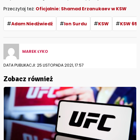
Przeczytaj też:
Oficjalnie: Shamad Erzanukaev w KSW
#
#
#
#
Adam Niedźwiedź
Ion Surdu
KSW
KSW 65
MAREK ŁYKO
DATA PUBLIKACJI: 25 LISTOPADA 2021, 17:57
Zobacz również