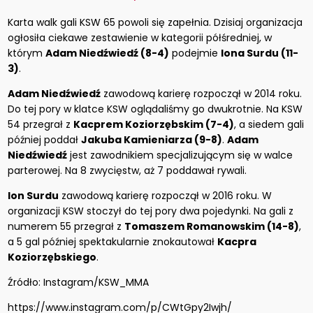
Karta walk gali KSW 65 powoli się zapełnia. Dzisiaj organizacja
ogłosiła ciekawe zestawienie w kategorii półśredniej, w
którym
Adam Niedźwiedź (8-4)
podejmie
Iona Surdu (11-
3)
.
Adam Niedźwiedź
zawodową karierę rozpoczął w 2014 roku.
Do tej pory w klatce KSW oglądaliśmy go dwukrotnie. Na KSW
54 przegrał z
Kacprem Koziorzębskim (7-4)
, a siedem gali
później poddał
Jakuba Kamieniarza (9-8)
.
Adam
Niedźwiedź
jest zawodnikiem specjalizującym się w walce
parterowej. Na 8 zwycięstw, aż 7 poddawał rywali.
Ion Surdu
zawodową karierę rozpoczął w 2016 roku. W
organizacji KSW stoczył do tej pory dwa pojedynki. Na gali z
numerem 55 przegrał z
Tomaszem Romanowskim (14-8)
,
a 5 gal później spektakularnie znokautował
Kacpra
Koziorzębskiego
.
Źródło: Instagram/KSW_MMA
https://www.instagram.com/p/CWtGpy2Iwjh/