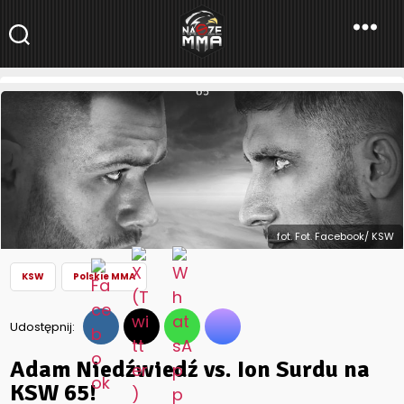
NaszeMMA
NaszeMMA.pl
»
Aktualności
»
Polskie MMA
»
KSW
»
Adam Niedźwiedź
vs. Ion Surdu na KSW 65!
fot. Fot. Facebook/ KSW
KSW
Polskie MMA
Udostępnij:
Adam Niedźwiedź vs. Ion Surdu na
KSW 65!