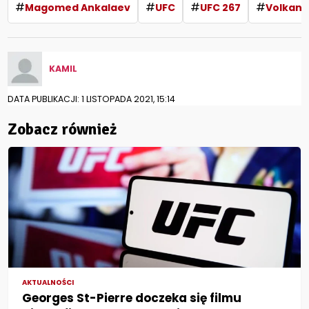
#
#
#
#
Magomed Ankalaev
UFC
UFC 267
Volkan 
KAMIL
DATA PUBLIKACJI: 1 LISTOPADA 2021, 15:14
Zobacz również
AKTUALNOŚCI
Georges St-Pierre doczeka się filmu