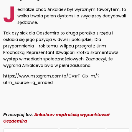
J
ednakże choć Ankalaev był wyraźnym faworytem, to
walka trwała pełen dystans i o zwycięzcy decydowali
sędziowie.
Tak czy siak dla Oezdemira to druga porażka z rzędu i
osłabia się jego pozycja w dywizji półciężkiej. Dla
przypomnienia – rok temu, w lipcu przegrał z Jirim
Prochazką. Reprezentant Szwajcarii krótko skomentował
występ w mediach społecznościowych. Zaznaczył, że
wygrana Ankalaeva była w pełni zasłużona.
https://www.instagram.com/p/CVsrF-GIx-m/?
utm_source=ig_embed
Przeczytaj też:
Ankalaev mądrością wypunktował
Oezdemira