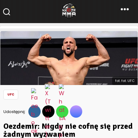
NaszeMMA
NaszeMMA.pl
»
Aktualności
»
Świat
»
UFC
»
Oezdemir: Nigdy nie
cofnę się przed żadnym wyzwaniem
fot. fot. UFC
UFC
Udostępnij:
Oezdemir: Nigdy nie cofnę się przed
żadnym wyzwaniem