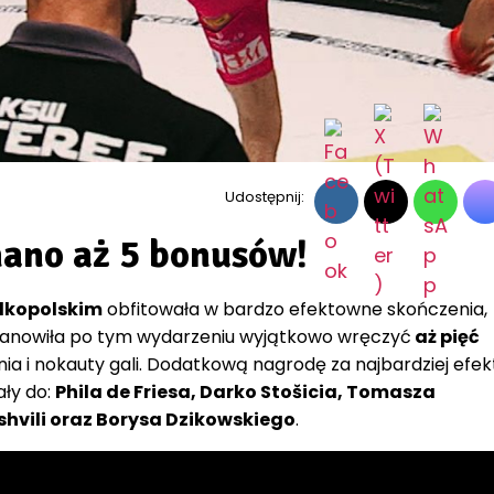
Udostępnij:
ano aż 5 bonusów!
lkopolskim
obfitowała w bardzo efektowne skończenia,
tanowiła po tym wydarzeniu wyjątkowo wręczyć
aż pięć
ia i nokauty gali. Dodatkową nagrodę za najbardziej efe
ły do:
Phila de Friesa, Darko Stošicia, Tomasza
hvili oraz Borysa Dzikowskiego
.