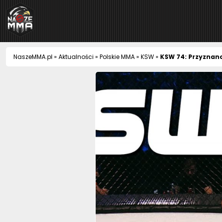
NaszeMMA
NaszeMMA.pl
»
Aktualności
»
Polskie MMA
»
KSW
»
KSW 74: Przyznano