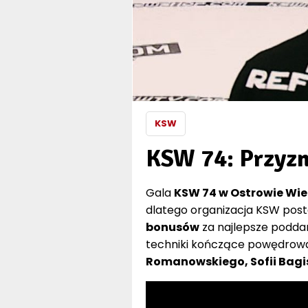
KSW
KSW 74: Przyzn
Gala
KSW 74 w Ostrowie Wie
dlatego organizacja KSW pos
bonusów
za najlepsze poddan
techniki kończące powędrowa
Romanowskiego, Sofii Bagis