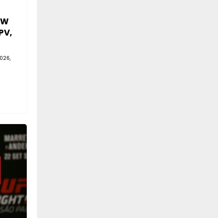
SW
PV,
026,