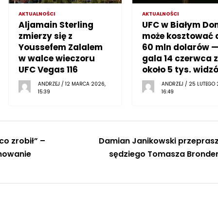
AKTUALNOŚCI
AKTUALNOŚCI
Aljamain Sterling
UFC w Białym Do
zmierzy się z
może kosztować 
Youssefem Zalalem
60 mln dolarów 
w walce wieczoru
gala 14 czerwca z
UFC Vegas 116
około 5 tys. widz
ANDRZEJ / 12 MARCA 2026,
ANDRZEJ / 25 LUTEGO 
15:39
16:49
co zrobił” –
Damian Janikowski przepras
chowanie
sędziego Tomasza Bronde