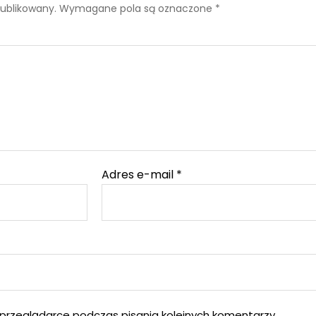
publikowany.
Wymagane pola są oznaczone
*
Adres e-mail
*
przeglądarce podczas pisania kolejnych komentarzy.