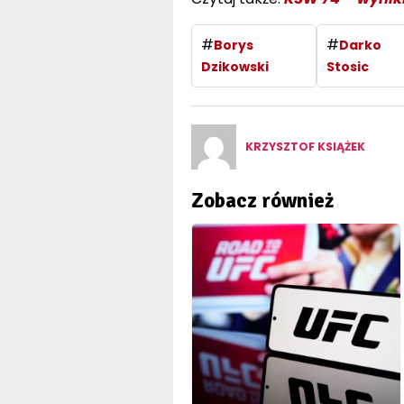
#
#
Borys
Darko
Dzikowski
Stosic
KRZYSZTOF KSIĄŻEK
Zobacz również