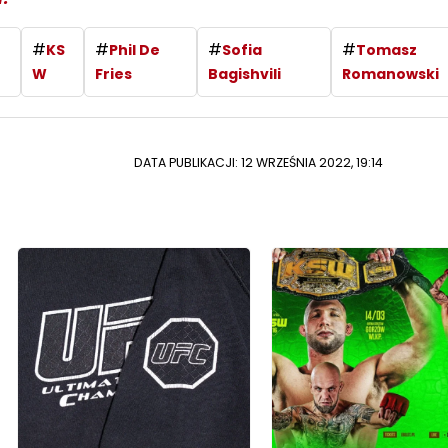
#
#
#
#
KS
Phil De
Sofia
Tomasz
W
Fries
Bagishvili
Romanowski
DATA PUBLIKACJI: 12 WRZEŚNIA 2022, 19:14