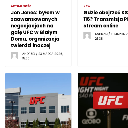
AKTUALNOŚCI
KSW
Jon Jones: byłem w
Gdzie obejrzeć K
zaawansowanych
116? Transmisja P
negocjacjach na
stream online
galę UFC w Białym
ANDRZEJ / 13 MARCA 2
Domu, organizacja
23:38
twierdzi inaczej
ANDRZEJ / 23 MARCA 2026,
15:30