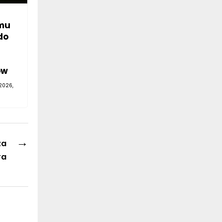
mu
do
—
ów
2026,
→
za
ra