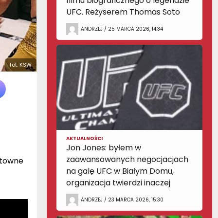
filmu biograficznego o legendzie
UFC. Reżyserem Thomas Soto
ANDRZEJ / 25 MARCA 2026, 14:34
fot. KSW
AKTUALNOŚCI
Jon Jones: byłem w
zaawansowanych negocjacjach
ktowne
na galę UFC w Białym Domu,
organizacja twierdzi inaczej
ANDRZEJ / 23 MARCA 2026, 15:30