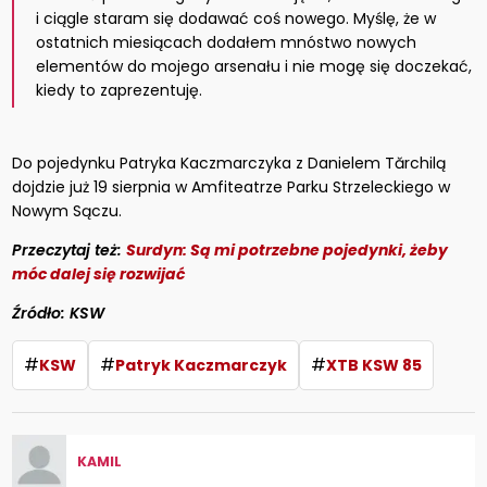
i ciągle staram się dodawać coś nowego. Myślę, że w
ostatnich miesiącach dodałem mnóstwo nowych
elementów do mojego arsenału i nie mogę się doczekać,
kiedy to zaprezentuję.
Do pojedynku Patryka Kaczmarczyka z Danielem Tărchilą
dojdzie już 19 sierpnia w Amfiteatrze Parku Strzeleckiego w
Nowym Sączu.
Przeczytaj też:
Surdyn: Są mi potrzebne pojedynki, żeby
móc dalej się rozwijać
Źródło: KSW
#
#
#
KSW
Patryk Kaczmarczyk
XTB KSW 85
KAMIL