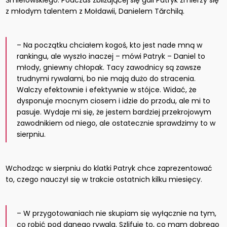
Śmiełowskiego. Podczas zbliżającej się gali Patryk zmierzy się
z młodym talentem z Mołdawii, Danielem Tărchilą.
– Na początku chciałem kogoś, kto jest nade mną w
rankingu, ale wyszło inaczej – mówi Patryk – Daniel to
młody, gniewny chłopak. Tacy zawodnicy są zawsze
trudnymi rywalami, bo nie mają dużo do stracenia.
Walczy efektownie i efektywnie w stójce. Widać, że
dysponuje mocnym ciosem i idzie do przodu, ale mi to
pasuje. Wydaje mi się, że jestem bardziej przekrojowym
zawodnikiem od niego, ale ostatecznie sprawdzimy to w
sierpniu.
Wchodząc w sierpniu do klatki Patryk chce zaprezentować
to, czego nauczył się w trakcie ostatnich kilku miesięcy.
– W przygotowaniach nie skupiam się wyłącznie na tym,
co robić pod danego rywala. Szlifuję to, co mam dobrego