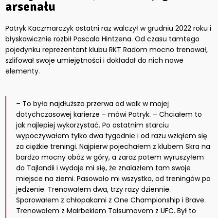
arsenału
Patryk Kaczmarczyk ostatni raz walczył w grudniu 2022 roku i
błyskawicznie rozbił Pascala Hintzena. Od czasu tamtego
pojedynku reprezentant klubu RKT Radom mocno trenował,
szlifował swoje umiejętności i dokładał do nich nowe
elementy.
– To była najdłuższa przerwa od walk w mojej
dotychczasowej karierze – mówi Patryk. – Chciałem to
jak najlepiej wykorzystać. Po ostatnim starciu
wypoczywałem tylko dwa tygodnie i od razu wziąłem się
za ciężkie treningi. Najpierw pojechałem z klubem Skra na
bardzo mocny obóz w góry, a zaraz potem wyruszyłem
do Tajlandii i wydaje mi się, że znalazłem tam swoje
miejsce na ziemi. Pasowało mi wszystko, od treningów po
jedzenie. Trenowałem dwa, trzy razy dziennie.
Sparowałem z chłopakami z One Championship i Brave.
Trenowałem z Mairbekiem Taisumovem z UFC. Był to