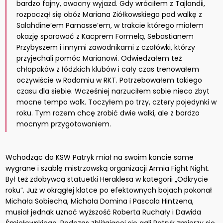
bardzo fajny, owocny wyjazd. Gdy wróciłem z Tajlandii,
rozpoczął się obóz Mariana Ziółkowskiego pod walkę z
Salahdine’em Parnasse’em, w trakcie którego miałem
okazję sparować z Kacprem Formelą, Sebastianem
Przybyszem i innymi zawodnikami z czołówki, którzy
przyjechali pomóc Marianowi. Odwiedzałem też
chłopaków z łódzkich klubów i cały czas trenowałem
oczywiście w Radomiu w RKT. Potrzebowałem takiego
czasu dla siebie. Wcześniej narzuciłem sobie nieco zbyt
mocne tempo walk. Toczyłem po trzy, cztery pojedynki w
roku. Tym razem chcę zrobić dwie walki, ale z bardzo
mocnym przygotowaniem.
Wchodząc do KSW Patryk miał na swoim koncie same
wygrane i szablę mistrzowską organizacji Armia Fight Night.
Był też zdobywcą statuetki Heraklesa w kategorii „Odkrycie
roku”. Już w okrągłej klatce po efektownych bojach pokonał
Michała Sobiecha, Michała Domina i Pascala Hintzena,
musiał jednak uznać wyższość Roberta Ruchały i Dawida