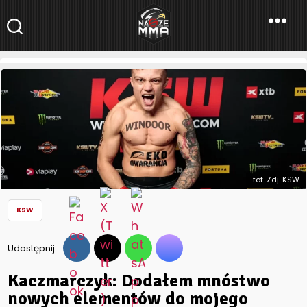
NaszeMMA
NaszeMMA.pl
»
Aktualności
»
Polskie MMA
»
KSW
»
Kaczmarczyk:
Dodałem mnóstwo nowych elementów do mojego arsenału
fot. Zdj. KSW
KSW
Udostępnij:
Kaczmarczyk: Dodałem mnóstwo
nowych elementów do mojego