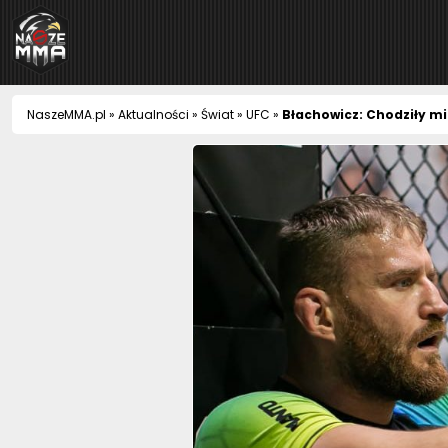
NaszeMMA
NaszeMMA.pl
»
Aktualności
»
Świat
»
UFC
»
Błachowicz: Chodziły mi