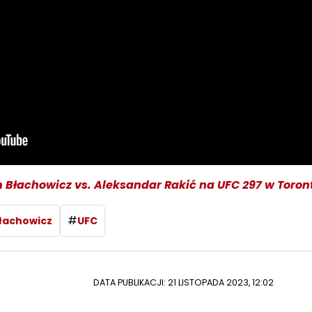
an Błachowicz vs. Aleksandar Rakić na UFC 297 w Toron
#
łachowicz
UFC
DATA PUBLIKACJI: 21 LISTOPADA 2023, 12:02