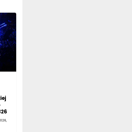
iej
o
326
026,