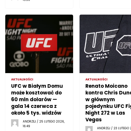
AKTUALNOŚCI
AKTUALNOŚCI
UFC w Białym Domu
Renato Moicano
może kosztować do
kontra Chris Dun
60 mln dolarów —
w głównym
gala 14 czerwca z
pojedynku UFC Fi
około 5 tys. widzów
Night 272 w Las
Vegas
ANDRZEJ / 25 LUTEGO 2026,
16:49
ANDRZEJ / 23 LUTEGO 