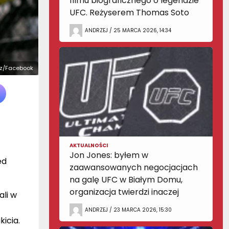
filmu biograficznego o legendzie
UFC. Reżyserem Thomas Soto
ANDRZEJ / 25 MARCA 2026, 14:34
cz/Facebook
AKTUALNOŚCI
Jon Jones: byłem w
ed
zaawansowanych negocjacjach
na galę UFC w Białym Domu,
organizacja twierdzi inaczej
ali w
ANDRZEJ / 23 MARCA 2026, 15:30
icia.