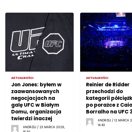
AKTUALNOŚCI
AKTUALNOŚCI
Jon Jones: byłem w
Reinier de Ridder
zaawansowanych
przechodzi do
negocjacjach na
kategorii półciężk
galę UFC w Białym
po porażce z Cai
Domu, organizacja
Borralho na UFC 
twierdzi inaczej
ANDRZEJ / 12 MARCA 2
16:43
ANDRZEJ / 23 MARCA 2026,
15:30