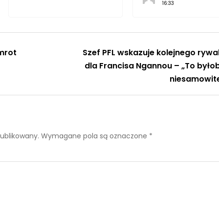
16:33
mrot
Szef PFL wskazuje kolejnego rywa
dla Francisa Ngannou – „To było
niesamowit
publikowany.
Wymagane pola są oznaczone
*