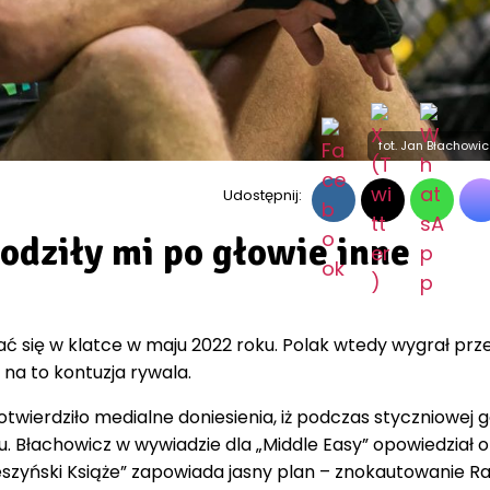
fot. Jan Błachowi
Udostępnij:
odziły mi po głowie inne
kać się w klatce w maju 2022 roku. Polak wtedy wygrał prz
na to kontuzja rywala.
otwierdziło medialne doniesienia, iż podczas styczniowej g
u. Błachowicz w wywiadzie dla „Middle Easy” opowiedział o
eszyński Książe” zapowiada jasny plan – znokautowanie Rak