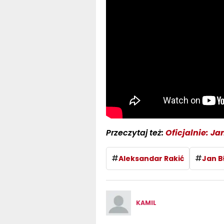
Przeczytaj też:
Oficjalnie: J
#
#
Aleksandar Rakić
Jan B
KAMIL