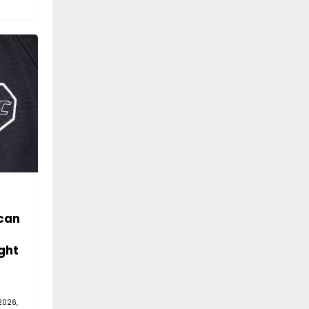
can
ght
2026,