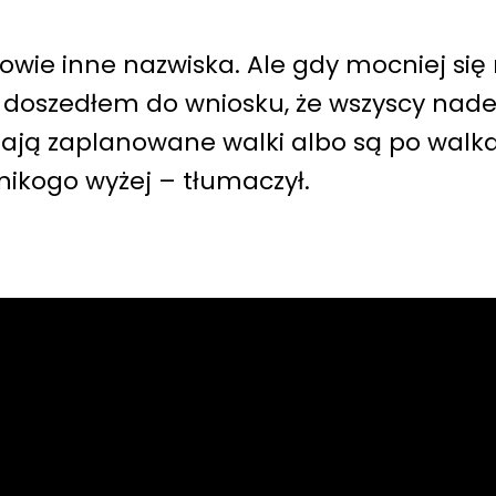
łowie inne nazwiska. Ale gdy mocniej się
 doszedłem do wniosku, że wszyscy nad
ją zaplanowane walki albo są po walka
nikogo wyżej – tłumaczył.