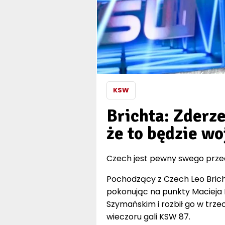
KSW
Brichta: Zderz
że to będzie wo
Czech jest pewny swego przed 
Pochodzący z Czech Leo Brich
pokonując na punkty Macieja 
Szymańskim i rozbił go w trzec
wieczoru gali KSW 87.