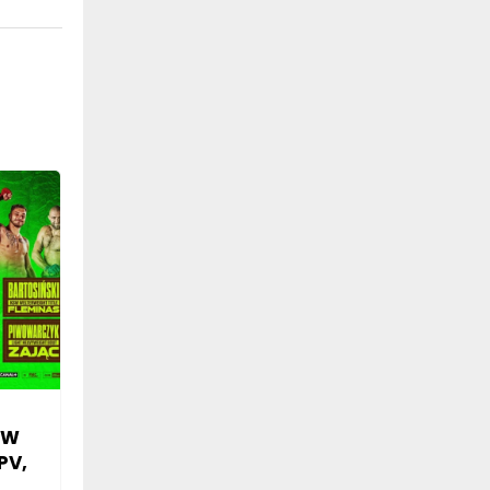
SW
PV,