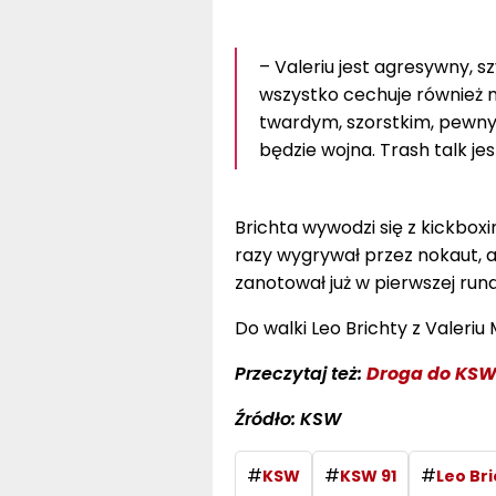
– Valeriu jest agresywny, 
wszystko cechuje również m
twardym, szorstkim, pewnym
będzie wojna. Trash talk j
Brichta wywodzi się z kickboxi
razy wygrywał przez nokaut, 
zanotował już w pierwszej rund
Do walki Leo Brichty z Valeriu 
Przeczytaj też:
Droga do KSW 
Źródło: KSW
#
#
#
KSW
KSW 91
Leo Br