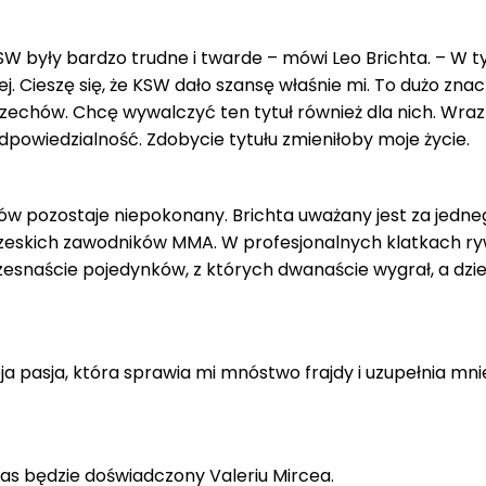
SW były bardzo trudne i twarde – mówi Leo Brichta. – W 
j. Cieszę się, że KSW dało szansę właśnie mi. To dużo znac
 Czechów. Chcę wywalczyć ten tytuł również dla nich. Wraz
powiedzialność. Zdobycie tytułu zmieniłoby moje życie.
ków pozostaje niepokonany. Brichta uważany jest za jedne
zeskich zawodników MMA. W profesjonalnych klatkach ryw
szesnaście pojedynków, z których dwanaście wygrał, a dzi
a pasja, która sprawia mi mnóstwo frajdy i uzupełnia mni
as będzie doświadczony Valeriu Mircea.