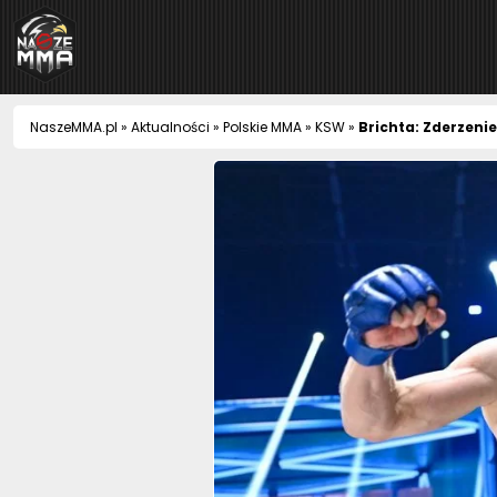
NaszeMMA
NaszeMMA.pl
»
Aktualności
»
Polskie MMA
»
KSW
»
Brichta: Zderzeni