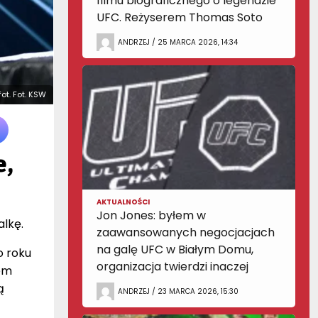
filmu biograficznego o legendzie
UFC. Reżyserem Thomas Soto
ANDRZEJ / 25 MARCA 2026, 14:34
fot. Fot. KSW
e,
AKTUALNOŚCI
Jon Jones: byłem w
alkę.
zaawansowanych negocjacjach
na galę UFC w Białym Domu,
o roku
organizacja twierdzi inaczej
nem
ą
ANDRZEJ / 23 MARCA 2026, 15:30