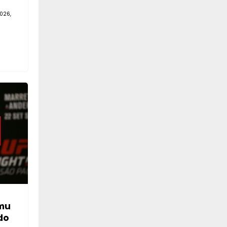
026,
mu
do