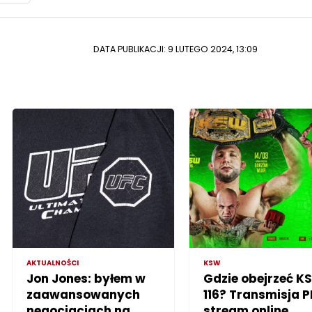
DATA PUBLIKACJI: 9 LUTEGO 2024, 13:09
AKTUALNOŚCI
KSW
Jon Jones: byłem w
Gdzie obejrzeć K
zaawansowanych
116? Transmisja P
negocjacjach na
stream online