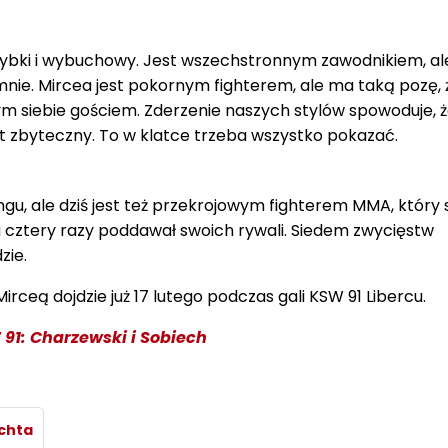
szybki i wybuchowy. Jest wszechstronnym zawodnikiem, al
nie. Mircea jest pokornym fighterem, ale ma taką pozę, ż
 siebie gościem. Zderzenie naszych stylów spowoduje, ż
est zbyteczny. To w klatce trzeba wszystko pokazać.
ngu, ale dziś jest też przekrojowym fighterem MMA, który
a cztery razy poddawał swoich rywali. Siedem zwycięstw
zie.
Mirceą dojdzie już 17 lutego podczas gali KSW 91 Libercu.
91: Charzewski i Sobiech
ichta