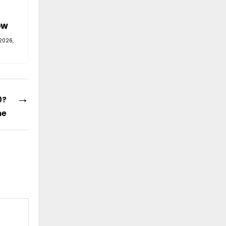
—
ów
2026,
→
0?
ne