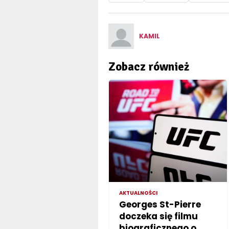
KAMIL
Zobacz również
AKTUALNOŚCI
Georges St-Pierre
doczeka się filmu
biograficznego o