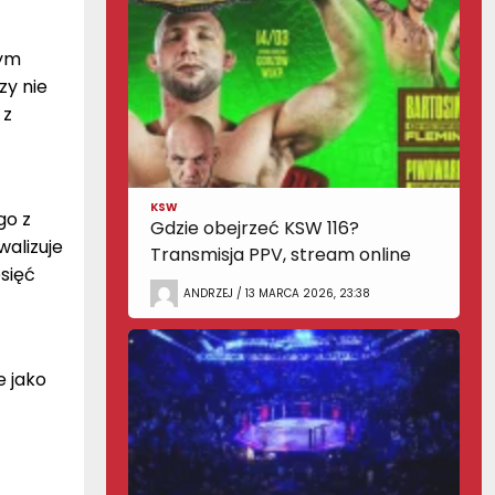
tym
zy nie
 z
KSW
go z
Gdzie obejrzeć KSW 116?
alizuje
Transmisja PPV, stream online
esięć
ANDRZEJ / 13 MARCA 2026, 23:38
e jako