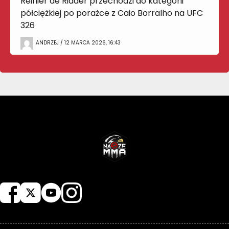
Reinier de Ridder przechodzi do kategorii
półciężkiej po porażce z Caio Borralho na UFC
326
ANDRZEJ / 12 MARCA 2026, 16:43
NASZEMMA