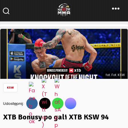
NaszeMMA
NaszeMMA.pl
»
Aktualności
»
Polskie MMA
»
KSW
»
XTB Bonusy po
gali XTB KSW 94
fot. Fot. KSW
KSW
Udostępnij:
XTB Bonusy po gali XTB KSW 94