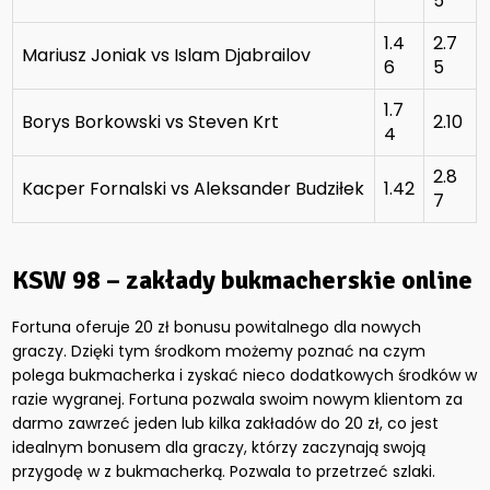
5
1.4
2.7
Mariusz Joniak vs Islam Djabrailov
6
5
1.7
Borys Borkowski vs Steven Krt
2.10
4
2.8
Kacper Fornalski vs Aleksander Budziłek
1.42
7
KSW 98 – zakłady bukmacherskie online
Fortuna oferuje 20 zł bonusu powitalnego dla nowych
graczy. Dzięki tym środkom możemy poznać na czym
polega bukmacherka i zyskać nieco dodatkowych środków w
razie wygranej. Fortuna pozwala swoim nowym klientom za
darmo zawrzeć jeden lub kilka zakładów do 20 zł, co jest
idealnym bonusem dla graczy, którzy zaczynają swoją
przygodę w z bukmacherką. Pozwala to przetrzeć szlaki.