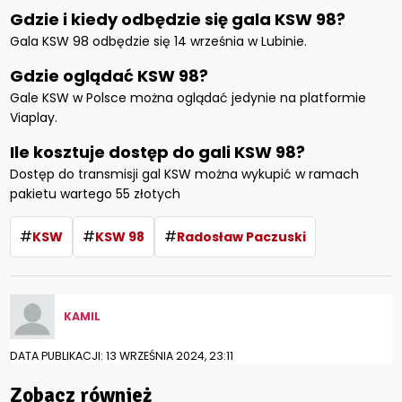
Gdzie i kiedy odbędzie się gala KSW
9
8?
Gala KSW 98 odbędzie się 14 września w Lubinie.
Gdzie oglądać KSW
9
8?
Gale KSW w Polsce można oglądać jedynie na platformie
Viaplay.
Ile kosztuje dostęp do gali KSW 98?
Dostęp do transmisji gal KSW można wykupić w ramach
pakietu wartego 55 złotych
#
#
#
KSW
KSW 98
Radosław Paczuski
KAMIL
DATA PUBLIKACJI: 13 WRZEŚNIA 2024, 23:11
Zobacz również