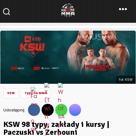
NaszeMMA
NaszeMMA.pl
»
Typy na MMA
»
KSW 98 typy, zakłady i kursy |
Paczuski vs Zerhouni
fot. KSW
KSW
Typy na MMA
Udostępnij:
KSW 98 typy, zakłady i kursy |
Paczuski vs Zerhouni