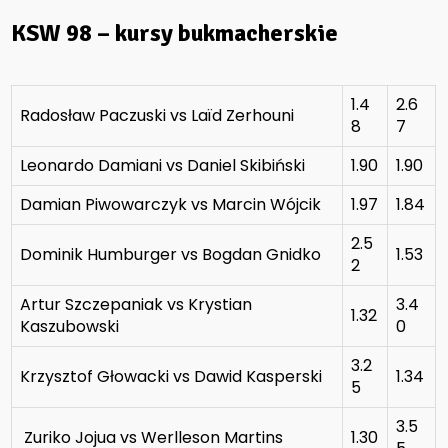
KSW 98 – kursy bukmacherskie
1.4
2.6
Radosław Paczuski vs Laïd Zerhouni
8
7
Leonardo Damiani vs Daniel Skibiński
1.90
1.90
Damian Piwowarczyk vs Marcin Wójcik
1.97
1.84
2.5
Dominik Humburger vs Bogdan Gnidko
1.53
2
Artur Szczepaniak vs Krystian
3.4
1.32
Kaszubowski
0
3.2
Krzysztof Głowacki vs Dawid Kasperski
1.34
5
3.5
Zuriko Jojua vs Werlleson Martins
1.30