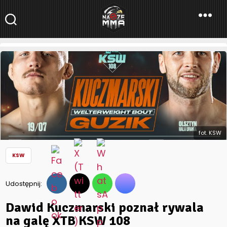
NaszeMMA
NaszeMMA.pl
»
Aktualności
»
Polskie MMA
»
KSW
»
Dawid
Kuczmarski poznał rywala na galę XTB KSW 108
fot. KSW
KSW
Udostępnij:
Dawid Kuczmarski poznał rywala
na galę XTB KSW 108