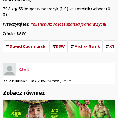
70,3 kg/155 lb: Igor Włodarczyk (1-0) vs. Dominik Gabner (0-
0)​
Przeczytaj też:
Polishchuk: To jest szansa jedna w życiu
Źródło: KSW
#
#
#
#
Dawid Kuczmarski
KSW
Michał Guzik
XTB
KAMIL
DATA PUBLIKACJI: 10 CZERWCA 2025, 22:02
Zobacz również