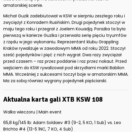
amatorskiej scenie.
Michał Guzik zadebiutował w KSW w sierpniu zeszłego roku i
zwyciężył z Konradem Rusińskim. Drugi pojedynek stoczył w
maju tego roku i przegrał z Joelem Kouadją. Porażka ta była
pierwszą w karierze Guzika i przerwała serię pięciu tryumfów
z rzędu w jego wykonaniu. Reprezentant klubu Grappling
Kraków rywalizuje w zawodowym MMA od roku 2022. Stoczył
sześć pojedynków i pięć z nich wygrał. Dwa razy zwyciężał
przed czasem – raz przez poddanie i raz przez nokaut. Przed
wejściem do KSW rywalizował pod skrzydłami marki Babilon
MMA. Wcześniej z sukcesami toczył boje w amatorskim MMA.
Ma za sobą również wygrany pojedynek pięściarski.
​Aktualna karta gali XTB KSW 108
Walka wieczoru | Main event
65,8 kg/145 lb: Adam Soldaev #3 (9-2, 5 KO, 1 Sub) vs. Leo
Brichta #4 (13-5 1NC, 7 KO, 4 Sub)