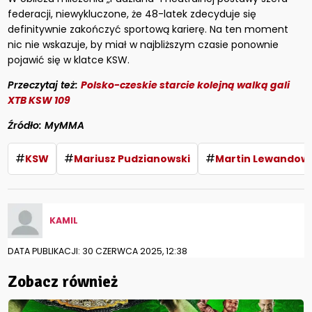
federacji, niewykluczone, że 48-latek zdecyduje się
definitywnie zakończyć sportową karierę. Na ten moment
nic nie wskazuje, by miał w najbliższym czasie ponownie
pojawić się w klatce KSW.
Przeczytaj też:
Polsko-czeskie starcie kolejną walką gali
XTB KSW 109
Źródło: MyMMA
#
#
#
KSW
Mariusz Pudzianowski
Martin Lewandows
KAMIL
DATA PUBLIKACJI: 30 CZERWCA 2025, 12:38
Zobacz również