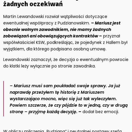
żadnych oczekiwań
Martin Lewandowski rozwiał wątpliwości dotyczące
ewentualnej współpracy z Pudzianowskim.
–
Mariusz jest
obecnie wolnym zawodnikiem, nie mamy żadnych
zobowiązań ani obowiązujących kontraktów
–
przyznał
współwłaściciel KSW, podkreślając, że pojedynek z Hallem był
wyjątkiem, dla którego podpisano osobną umowę.
Lewandowski zaznaczył, że decyzja o ewentualnym powrocie
do klatki leży wyłącznie po stronie zawodnika.
– Mariusz musi sam poukładać swoje sprawy. Ja już
naprawdę przeżyłem tę historię z Mariuszem
wystarczająco mocno, więc się już tak wyleczyłem.
Powiem szczerze, że czy pójdzie to w jedną, czy w drugą
stronę – przyjmę każdą decyzję.
–
dodał bez emocji.
W obliczu milczenia „Pudziana” i neutralnej postawy szefa