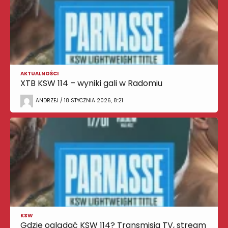
AKTUALNOŚCI
XTB KSW 114 – wyniki gali w Radomiu
ANDRZEJ / 18 STYCZNIA 2026, 8:21
KSW
Gdzie oglądać KSW 114? Transmisja TV, stream