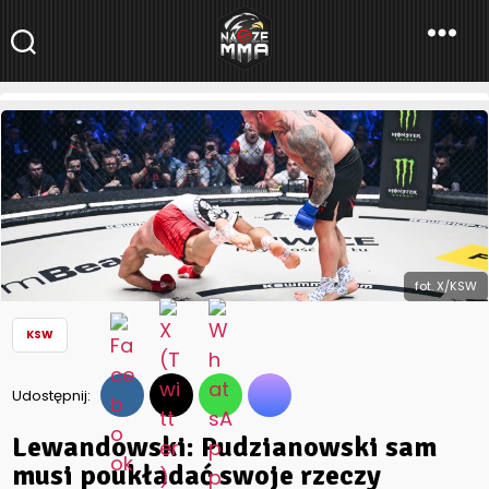
NaszeMMA
NaszeMMA.pl
»
Aktualności
»
Polskie MMA
»
KSW
»
Lewandowski:
Pudzianowski sam musi poukładać swoje rzeczy
fot. X/KSW
KSW
Udostępnij:
Lewandowski: Pudzianowski sam
musi poukładać swoje rzeczy