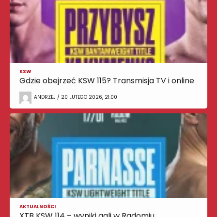
KSW
Gdzie obejrzeć KSW 115? Transmisja TV i online
ANDRZEJ / 20 LUTEGO 2026, 21:00
AKTUALNOŚCI
XTB KSW 114 – wyniki gali w Radomiu