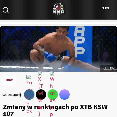
NaszeMMA
NaszeMMA.pl
»
Aktualności
»
Polskie MMA
»
KSW
»
Zmiany w
rankingach po XTB KSW 107
fot. KSW
KSW
Udostępnij:
Zmiany w rankingach po XTB KSW
107