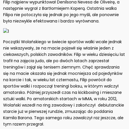
Filip najpierw wypunktował Denilsona Nevesa de Oliveirę, a
następnie wygrał z Bartłomiejem Koperą. Ostatnia walka
Filipa nie potoczyła się jednak po jego myśli, ale ponownie
była niezwykle efektowana i bardzo wyrównana.
Początki Wolańskiego w świecie sportów walki wcale jednak
nie wskazywały, że na macie pojawił się właśnie jeden z
ciekawszych, polskich zawodników. Filip w wieku dziesięciu lat
trafił na zajęcia judo, ale po dwóch latach zaprzestał
treningów i zajął się tenisem ziemnym. Chęć sprawdzania
się na macie okazała się jednak mocniejsza od pojedynków
na korcie i tak, w wieku lat czternastu, Filip powrócił do
sportów walki i rozpoczął treningi boksu, w którym walczył
amatorsko. Później przyszedł czas na kickboxing i mieszane
sztuki walki. Po amatorskich startach w MMA, w roku 2012,
Wolański wszedł na ring zawodowy i zakończył debiutanckie
starcie już w pierwszej rundzie, zmuszając do poddania
Kamila Barona. Tego samego roku zawalczył raz jeszcze, ale
tym razem przegrał.