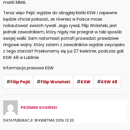
marki MMA.
Teraz więc Pejić wyjdzie do okrągłej klatki KSW i zapewne
będzie chciał pokazać, że również w Polsce może
nokautować swoich rywali. Jego rywal, Filip Wolański, jest
jednak zawodnikiem, który nigdy nie przegrał w taki sposób
swojej walki. Sam natomiast potrafi prowadzić prawdziwe
ringowe wojny. Który zatem z zawodników wyjdzie zwycięsko
z tego starcia? Przekonamy się już 27 kwietnie, podczas gali
KSW 48 w Lublinie.
Informacja prasowa KSW
#
#
#
#
Filip Pejić
Filip Wolański
KSW
KSW 48
PRZEMEK KOSIŃSKI
DATA PUBLIKACJI: 18 KWIETNIA 2019, 13:20