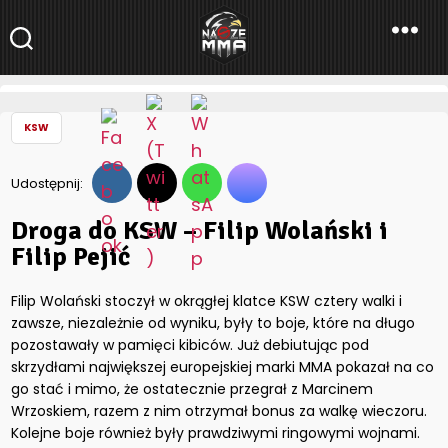
NaszeMMA
NaszeMMA.pl
»
Aktualności
»
Polskie MMA
»
KSW
»
Droga do KSW –
Filip Wolański i Filip Pejić
KSW
Udostępnij:
Droga do KSW – Filip Wolański i
Filip Pejić
Filip Wolański stoczył w okrągłej klatce KSW cztery walki i
zawsze, niezależnie od wyniku, były to boje, które na długo
pozostawały w pamięci kibiców. Już debiutując pod
skrzydłami największej europejskiej marki MMA pokazał na co
go stać i mimo, że ostatecznie przegrał z Marcinem
Wrzoskiem, razem z nim otrzymał bonus za walkę wieczoru.
Kolejne boje również były prawdziwymi ringowymi wojnami.