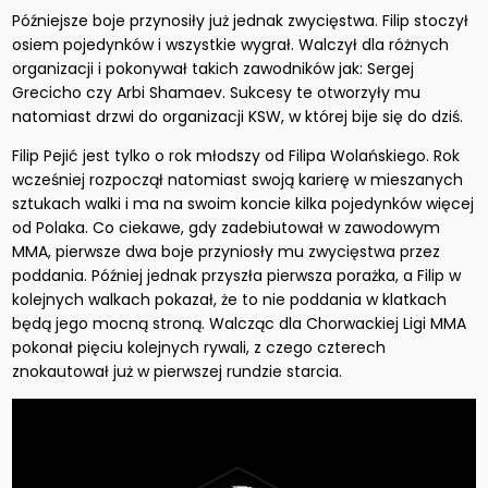
Późniejsze boje przynosiły już jednak zwycięstwa. Filip stoczył
osiem pojedynków i wszystkie wygrał. Walczył dla różnych
organizacji i pokonywał takich zawodników jak: Sergej
Grecicho czy Arbi Shamaev. Sukcesy te otworzyły mu
natomiast drzwi do organizacji KSW, w której bije się do dziś.
Filip Pejić jest tylko o rok młodszy od Filipa Wolańskiego. Rok
wcześniej rozpoczął natomiast swoją karierę w mieszanych
sztukach walki i ma na swoim koncie kilka pojedynków więcej
od Polaka. Co ciekawe, gdy zadebiutował w zawodowym
MMA, pierwsze dwa boje przyniosły mu zwycięstwa przez
poddania. Później jednak przyszła pierwsza porażka, a Filip w
kolejnych walkach pokazał, że to nie poddania w klatkach
będą jego mocną stroną. Walcząc dla Chorwackiej Ligi MMA
pokonał pięciu kolejnych rywali, z czego czterech
znokautował już w pierwszej rundzie starcia.