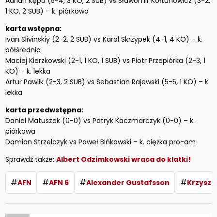
Adrian Kępa (5-4, 3 KO, 2 SUB) vs Sławomir Kołtunowicz (3-2,
1 KO, 2 SUB) – k. piórkowa
karta wstępna:
Ivan Slivinskiy (2-2, 2 SUB) vs Karol Skrzypek (4-1, 4 KO) – k.
półśrednia
Maciej Kierzkowski (2-1, 1 KO, 1 SUB) vs Piotr Przepiórka (2-3, 1
KO) – k. lekka
Artur Pawlik (2-3, 2 SUB) vs Sebastian Rajewski (5-5, 1 KO) – k.
lekka
karta przedwstępna:
Daniel Matuszek (0-0) vs Patryk Kaczmarczyk (0-0) – k.
piórkowa
Damian Strzelczyk vs Paweł Bińkowski – k. ciężka pro-am
Sprawdź także:
Albert Odzimkowski wraca do klatki!
#
#
#
#
AFN
AFN 6
Alexander Gustafsson
Krzyszt