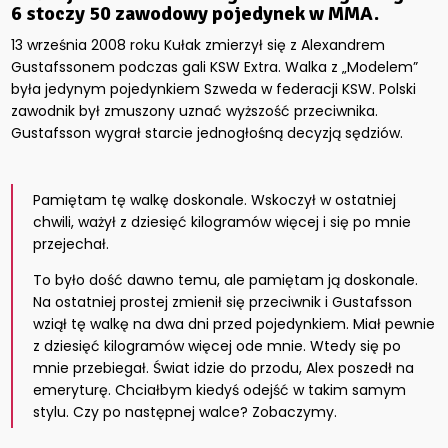
6 stoczy 50 zawodowy pojedynek w MMA.
13 września 2008 roku Kułak zmierzył się z Alexandrem
Gustafssonem podczas gali KSW Extra. Walka z „Modelem”
była jedynym pojedynkiem Szweda w federacji KSW. Polski
zawodnik był zmuszony uznać wyższość przeciwnika.
Gustafsson wygrał starcie jednogłośną decyzją sędziów.
Pamiętam tę walkę doskonale. Wskoczył w ostatniej
chwili, ważył z dziesięć kilogramów więcej i się po mnie
przejechał.
To było dość dawno temu, ale pamiętam ją doskonale.
Na ostatniej prostej zmienił się przeciwnik i Gustafsson
wziął tę walkę na dwa dni przed pojedynkiem. Miał pewnie
z dziesięć kilogramów więcej ode mnie. Wtedy się po
mnie przebiegał. Świat idzie do przodu, Alex poszedł na
emeryturę. Chciałbym kiedyś odejść w takim samym
stylu. Czy po następnej walce? Zobaczymy.