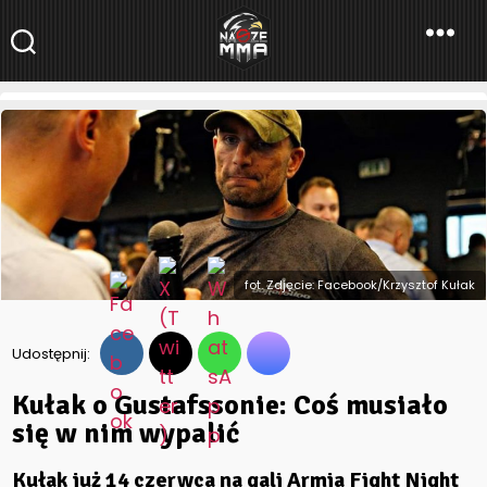
NaszeMMA
NaszeMMA.pl
»
Aktualności
»
Kułak o Gustafssonie: Coś musiało
się w nim wypalić
fot. Zdjęcie: Facebook/Krzysztof Kułak
Udostępnij:
Kułak o Gustafssonie: Coś musiało
się w nim wypalić
Kułak już 14 czerwca na gali Armia Fight Night