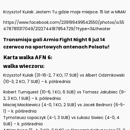
Krzysztof Kułak: Jestem Tu gdzie moje miejsce. 15 lat w MMA!
https://www.facebook.com/239199499542550/photos/a.55
4787811317049/2122744187854729/?type=3&theater
Transmisja gali Armia Fight Night 6 już 14
czerwca na sportowych antenach Polsatu!
Karta walka AFN 6:
walka wieczoru:
Krzysztof Kułak (31-16-2, 7 KO, 17 SUB) vs Albert Odzimkowski
(10-3, 2 KO, 7 SUB) – k. półśrednia:
Robert Turnquest (10-6, 1 KO, 6 SUB) vs Tomasz Jakubiec (9-
2, 3 KO, 1 SUB) – k. półśrednia
Maciej Mackiewicz (4-0, 1 KO, 2 SUB) vs Jacek Bednorz (6-5-
1) – k. półśrednia
Tymoteusz Łopaczyk (4-1, 3 SUB) vs Łukasz Siwiec (4-0, 4
SUB) – k. półśrednia