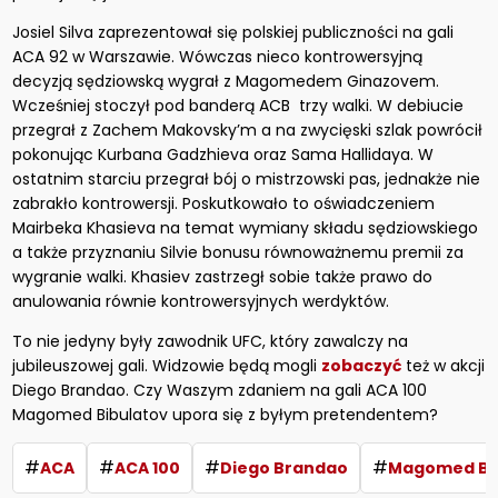
Josiel Silva zaprezentował się polskiej publiczności na gali
ACA 92 w Warszawie. Wówczas nieco kontrowersyjną
decyzją sędziowską wygrał z Magomedem Ginazovem.
Wcześniej stoczył pod banderą ACB trzy walki. W debiucie
przegrał z Zachem Makovsky’m a na zwycięski szlak powrócił
pokonując Kurbana Gadzhieva oraz Sama Hallidaya. W
ostatnim starciu przegrał bój o mistrzowski pas, jednakże nie
zabrakło kontrowersji. Poskutkowało to oświadczeniem
Mairbeka Khasieva na temat wymiany składu sędziowskiego
a także przyznaniu Silvie bonusu równoważnemu premii za
wygranie walki. Khasiev zastrzegł sobie także prawo do
anulowania równie kontrowersyjnych werdyktów.
To nie jedyny były zawodnik UFC, który zawalczy na
jubileuszowej gali. Widzowie będą mogli
zobaczyć
też w akcji
Diego Brandao. Czy Waszym zdaniem na gali ACA 100
Magomed Bibulatov upora się z byłym pretendentem?
#
#
#
#
ACA
ACA 100
Diego Brandao
Magomed Bi