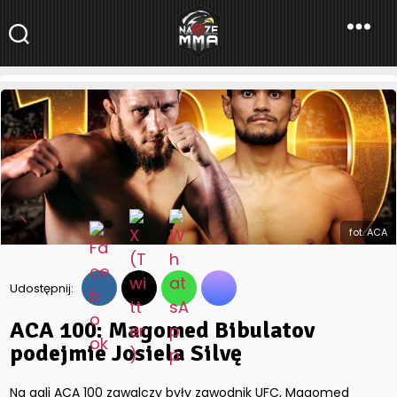
NaszeMMA
NaszeMMA.pl
»
ACA 100: Magomed Bibulatov podejmie Josiela
Silvę
fot. ACA
Udostępnij:
ACA 100: Magomed Bibulatov
podejmie Josiela Silvę
Na gali ACA 100 zawalczy były zawodnik UFC, Magomed