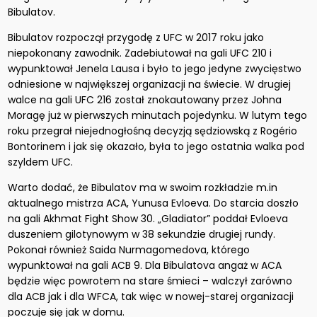
Bibulatov.
Bibulatov rozpoczął przygodę z UFC w 2017 roku jako
niepokonany zawodnik. Zadebiutował na gali UFC 210 i
wypunktował Jenela Lausa i było to jego jedyne zwycięstwo
odniesione w największej organizacji na świecie. W drugiej
walce na gali UFC 216 został znokautowany przez Johna
Moragę już w pierwszych minutach pojedynku. W lutym tego
roku przegrał niejednogłośną decyzją sędziowską z Rogério
Bontorinem i jak się okazało, była to jego ostatnia walka pod
szyldem UFC.
Warto dodać, że Bibulatov ma w swoim rozkładzie m.in
aktualnego mistrza ACA, Yunusa Evloeva. Do starcia doszło
na gali Akhmat Fight Show 30. „Gladiator” poddał Evloeva
duszeniem gilotynowym w 38 sekundzie drugiej rundy.
Pokonał również Saida Nurmagomedova, którego
wypunktował na gali ACB 9. Dla Bibulatova angaż w ACA
będzie więc powrotem na stare śmieci – walczył zarówno
dla ACB jak i dla WFCA, tak więc w nowej-starej organizacji
poczuje się jak w domu.