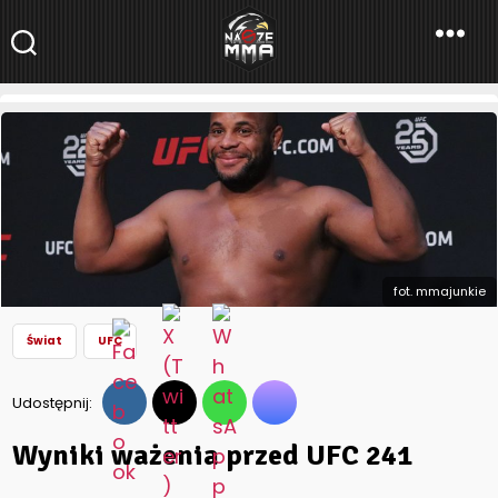
NaszeMMA
NaszeMMA.pl
»
Aktualności
»
Świat
»
UFC
»
Wyniki ważenia przed
UFC 241
fot. mmajunkie
Świat
UFC
Udostępnij:
Wyniki ważenia przed UFC 241