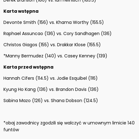
Derek Brunson (186) vs. Ian Heinisch (185.5)
Karta wstępna
Devonte Smith (156) vs. Khama Worthy (155.5)
Raphael Assuncao (136) vs. Cory Sandhagen (136)
Christos Giagos (155) vs. Drakkar Klose (155.5)
*Manny Bermudez (140) vs. Casey Kenney (139)
Karta przed wstępna
Hannah Cifers (114.5) vs. Jodie Esquibel (116)
Kyung Ho Kang (136) vs. Brandon Davis (136)
Sabina Mazo (126) vs. Shana Dobson (124.5)
*obaj zawodnicy zgodzili się walczyć w umownym limicie 140
funtów