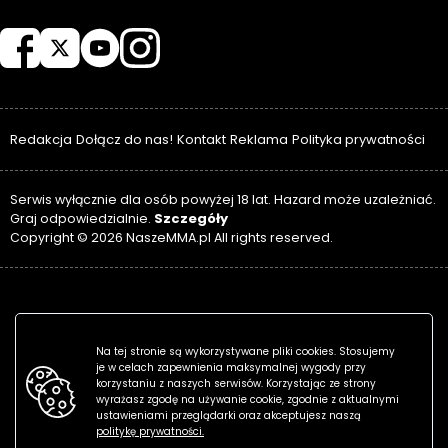
NASZEMMA
Redakcja
Dołącz do nas!
Kontakt
Reklama
Polityka prywatności
Serwis wyłącznie dla osób powyżej 18 lat. Hazard może uzależniać.
Szczegóły
Graj odpowiedzialnie.
Copyright © 2026 NaszeMMA.pl All rights reserved.
Na tej stronie są wykorzystywane pliki cookies. Stosujemy
je w celach zapewnienia maksymalnej wygody przy
korzystaniu z naszych serwisów. Korzystając ze strony
wyrażasz zgodę na używanie cookie, zgodnie z aktualnymi
ustawieniami przeglądarki oraz akceptujesz naszą
politykę prywatności.