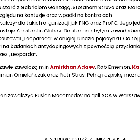
Ze starć z Gabrielem Gonzagą, Stefanem Struve oraz Ma
zględu na kontuzje oraz wpadki na kontrolach
lczył dla takich organizacji jak FNG oraz ProFC. Jego j
staje Konstantin Gluhov. Do starcia z byłym zawodniki
okautował „Leoparada” w drugiej rundzie pojedynku. Od tej
i na badaniach antydopingowych z pewnością przysłania
zez „Leoparda”.
awie zawalczą m.in
Amirkhan Adaev
, Rob Emerson,
Ka
amian Omielańczuk oraz Piotr Strus. Pełną rozpiskę możn
en zawalczyć Ruslan Magomedov na gali ACA w Warszaw
DATA PUBLIKACJI: 21 PAŹDZIERNIKA 2019, 15:58