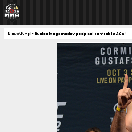
NaszeMMA
NaszeMMA.pl
»
Ruslan Magomedov podpisał kontrakt z ACA!