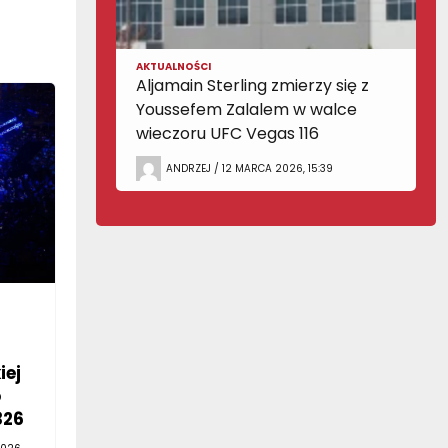
AKTUALNOŚCI
Aljamain Sterling zmierzy się z
Youssefem Zalalem w walce
wieczoru UFC Vegas 116
ANDRZEJ / 12 MARCA 2026, 15:39
iej
o
326