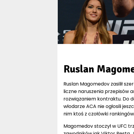
Ruslan Magomed
Ruslan Magomedov zasilił szer
liczne naruszenia przepisów
rozwiązaniem kontraktu. Do de
włodarze ACA nie ogłosili jes
nim ktoś z czołówki rankingów 
Magomedov stoczył w UFC trz
zawodników jak Viktor Pesta,