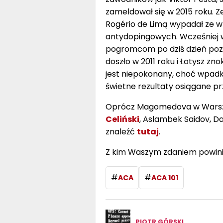
zameldował się w 2015 roku. 
Rogério de Limą wypadał ze w
antydopingowych. Wcześniej wa
pogromcom po dziś dzień pozo
doszło w 2011 roku i Łotysz zn
jest niepokonany, choć wpadk
świetne rezultaty osiągane pr
Oprócz Magomedova w Warsz
Celiński
, Aslambek Saidov, D
znaleźć
tutaj
.
Z kim Waszym zdaniem powini
#
#
ACA
ACA 101
PIOTR GÓRSKI