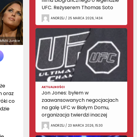
filmu biograficznego o legendzie
UFC. Reżyserem Thomas Soto
ANDRZEJ / 25 MARCA 2026, 14:34
. MMA Junkie
kże
AKTUALNOŚCI
Jon Jones: byłem w
m oraz
zaawansowanych negocjacjach
óki co
na galę UFC w Białym Domu,
dzie
organizacja twierdzi inaczej
ANDRZEJ / 23 MARCA 2026, 15:30
ie