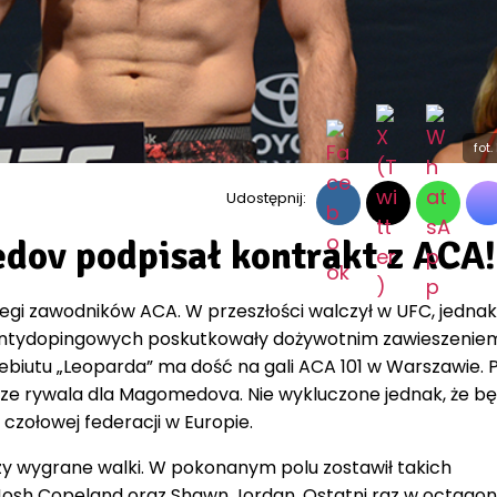
fot
Udostępnij:
ov podpisał kontrakt z ACA!
egi zawodników ACA. W przeszłości walczył w UFC, jedna
 antydopingowych poskutkowały dożywotnim zawieszenie
biutu „Leoparda” ma dość na gali ACA 101 w Warszawie. P
zcze rywala dla Magomedova. Nie wykluczone jednak, że bę
czołowej federacji w Europie.
y wygrane walki. W pokonanym polu zostawił takich
 Josh Copeland oraz Shawn Jordan. Ostatni raz w octagon