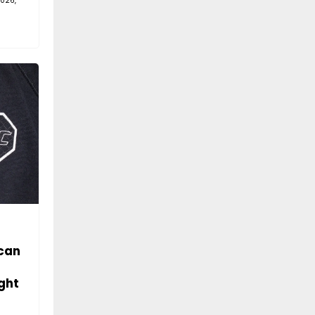
026,
can
ght