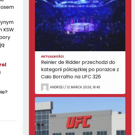
rcosem
edynym
em KSW
 pory
ją
AKTUALNOŚCI
Reinier de Ridder przechodzi do
rol
kategorii półciężkiej po porażce z
a
Caio Borralho na UFC 326
ANDRZEJ / 12 MARCA 2026, 16:43
ie?