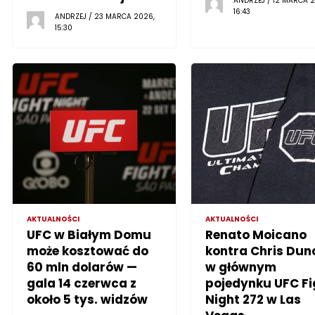
ANDRZEJ / 12 MARCA 2
16:43
ANDRZEJ / 23 MARCA 2026,
15:30
AKTUALNOŚCI
AKTUALNOŚCI
UFC w Białym Domu
Renato Moicano
może kosztować do
kontra Chris Dun
60 mln dolarów —
w głównym
gala 14 czerwca z
pojedynku UFC Fi
około 5 tys. widzów
Night 272 w Las