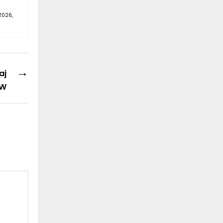
2026,
→
aj
SW