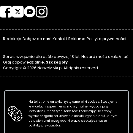
NASZEMMA
Redakcja
Dołącz do nas!
Kontakt
Reklama
Polityka prywatności
Serwis wyłącznie dla osób powyżej 18 lat. Hazard może uzależniać.
Szczegóły
Graj odpowiedzialnie.
Copyright © 2026 NaszeMMA.pl All rights reserved.
Na tej stronie są wykorzystywane pliki cookies. Stosujemy
je w celach zapewnienia maksymalnej wygody przy
korzystaniu z naszych serwisów. Korzystając ze strony
wyrażasz zgodę na używanie cookie, zgodnie z aktualnymi
ustawieniami przeglądarki oraz akceptujesz naszą
politykę prywatności.