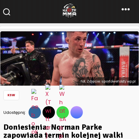
NaszeMMA
NaszeMMA.pl
»
Aktualności
»
Polskie MMA
»
KSW
»
Doniesienia:
Norman Parke zapowiada termin kolejnej walki
fot. Zdjęcie: sportowefakty.wp.pl
KSW
Udostępnij:
Doniesienia: Norman Parke
zapowiada termin kolejnej walki