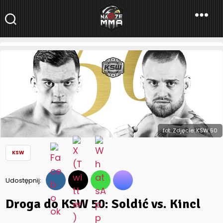
NaszeMMA
NaszeMMA.pl
»
Aktualności
»
Polskie MMA
»
KSW
»
Droga do KSW 50:
Soldić vs. Kincl
fot. Zdjęcie: KSW 50
KSW
Udostępnij:
Droga do KSW 50: Soldić vs. Kincl