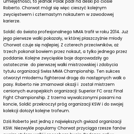
umiejętności, to jednak Polak padł na deski po ciosie
Roberto. Chorwat mógł się więc cieszyć kolejnym
zwycięstwem i czternastym nokautem w zawodowej
karierze.
Soldić do świata profesjonalnego MMA trafił w roku 2014. Już
jego pierwsze walki pokazały, w której płaszczyźnie młody
Chorwat czuje się najlepiej. Z czterech przeciwników, aż
trzech pokonał bowiem przez nokaut, a tylko jednego przez
poddanie. Kolejne zwycięskie boje doprowadziły go
ostatecznie do pierwszej walki mistrzowskiej i zdobycia
tytułu organizacji Swiss MMA Championship. Ten sukces
otworzył młodemu fighterowi drogę do następnych walk o
pasy. Roberto nie zmarnował okazji i został mistrzem
cenionych europejskich organizacji: Superior FC oraz Final
Fight Championship. Z trzema wywalczonymi pasami na
koncie, Soldić przekroczył próg organizacji KSW i do swojej
kolekcji dołożył kolejne trofeum.
Dziś Roberto jest jedną z największych gwiazd organizacji
KSW. Niezwykle popularny Chorwat przyciąga rzesze fanów