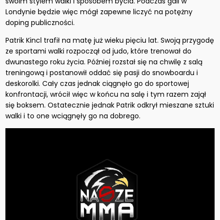
swoim stylem walki i sposobem bycia. Podczas gali w
Londynie będzie więc mógł zapewne liczyć na potężny
doping publiczności.
Patrik Kincl trafił na matę już wieku pięciu lat. Swoją przygodę
ze sportami walki rozpoczął od judo, które trenował do
dwunastego roku życia. Później rozstał się na chwilę z salą
treningową i postanowił oddać się pasji do snowboardu i
deskorolki. Cały czas jednak ciągnęło go do sportowej
konfrontacji, wrócił więc w końcu na salę i tym razem zajął
się boksem. Ostatecznie jednak Patrik odkrył mieszane sztuki
walki i to one wciągnęły go na dobrego.