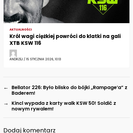
AKTUALNOŚCI
Król wagi ciężkiej powróci do klatki na gali
XTB KSW 116
ANDRZEJ / 15 STYCZNIA 2026, 10:13
←
Bellator 226: Było blisko do bójki „Rampage’a” z
Baderem!
→
Kincl wypada z karty walk KSW 50! Soldić z
nowym rywalem!
Dodaj komentarz