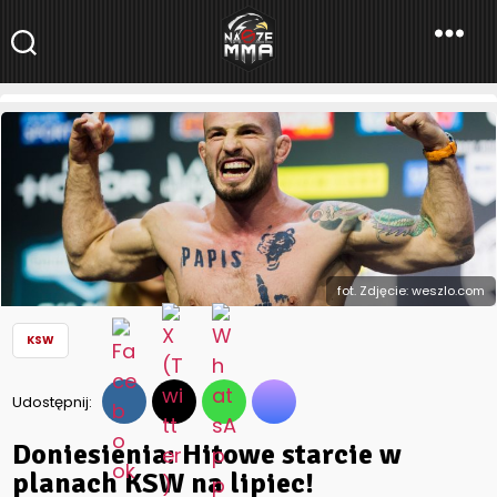
NaszeMMA
NaszeMMA.pl
»
Aktualności
»
Polskie MMA
»
KSW
»
Doniesienia:
Hitowe starcie w planach KSW na lipiec!
fot. Zdjęcie: weszlo.com
KSW
Udostępnij:
Doniesienia: Hitowe starcie w
planach KSW na lipiec!