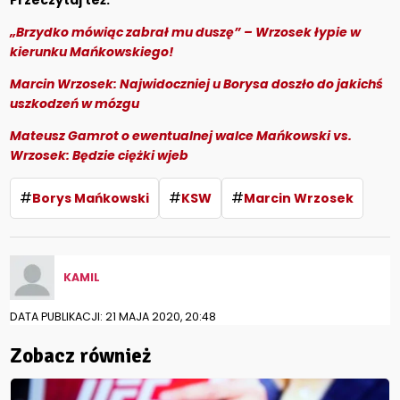
Przeczytaj też:
„Brzydko mówiąc zabrał mu duszę” – Wrzosek łypie w
kierunku Mańkowskiego!
Marcin Wrzosek: Najwidoczniej u Borysa doszło do jakichś
uszkodzeń w mózgu
Mateusz Gamrot o ewentualnej walce Mańkowski vs.
Wrzosek: Będzie ciężki wjeb
#
#
#
Borys Mańkowski
KSW
Marcin Wrzosek
KAMIL
DATA PUBLIKACJI: 21 MAJA 2020, 20:48
Zobacz również