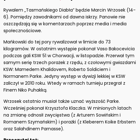
Rywalem „Tasmańskiego Diabła” będzie Marcin Wrzosek (14-
6). Pomiędzy zawodnikami od dawna iskrzy. Panowie nie
oszczędzają się w komentarzach poprzez media i media
społecznościowe.
Mańkowski do tej pory rywalizował w limicie do 73
kilogramów. W ostatnim występie pokonał Vaso Bakocevicia
podczas gali KSW 51 w Chorwacji, w listopadzie. Przerwał tym
samym serię trzech porażek z rzędu, z czołowymi gwiazdami
KSW: Mamedem Khalidovem, Roberto Soldiciem i
Normanem Parke. Jedyny występ w dywizji lekkiej w KSW
zaliczył w 2010 roku. Wtedy w ramach turnieju przegrał z
Finem Niko Puhakką.
Wrzosek ostatnio musiał także uznać wyższość Parke.
Wcześniej pokonał Krzysztofa Klaczka. W minionych latach
na zmianę odnosił zwycięstwa (z Arturem Sowińskim i
Romanem Szymańskim) i porażki (z Kleberem Koike Erbstem
oraz Salahdinem Parnasse).